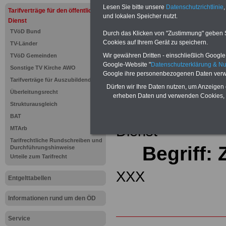
(32 GB)
Lesen Sie bitte unsere
Datenschutzrichtlinie
,
Tarifverträge für den öffentlichen
Wissens
und lokalen Speicher nutzt.
Beamten
Dienst
auf dem 
TVöD Bund
Durch das Klicken von "Zustimmung" geben Sie
Arbeitne
Cookies auf Ihrem Gerät zu speichern.
TV-Länder
Berufsei
öffentli
Wir gewähren Dritten - einschließlich Google -
TVöD Gemeinden
>>>Hier
Google-Website "
Datenschutzerklärung & N
Sonstige TV Kirche AWO
Google ihre personenbezogenen Daten verw
Tarifverträge für Auszubildende
Zurück zur Übe
Dürfen wir Ihre Daten nutzen, um Anzeigen 
Überleitungsrecht
erheben Daten und verwenden Cookies, 
Strukturausgleich
Tariflexikons für
BAT
Dienst
MTArb
Tarifrechtliche Rundschreiben und
Begriff:
Durchführungshinweise
Urteile zum Tarifrecht
XXX
Entgelttabellen
Informationen rund um den ÖD
Service