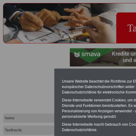
Zeitguthabe
Unsere Website beachtet die Richtlinie zur 
europäischer Datenschutzvorschriften wide
Datenschutzrichtlinie für elektronische Komm
Exklusi
Diese Internetseite verwendet Cookies, um 
inkl. Ve
Dienste und Funktionen bereitzustellen. Es
Der INFO
Personalisierung von Anzeigen verwendet - un
seit 1997
personalisierte Werbung genutzt.
home
des öffe
Einkomm
Diese Internetseite macht Gebrauch von Cooki
Jahr 20
Datenschutzrichtlinie.
Tarifrecht
Nebentät