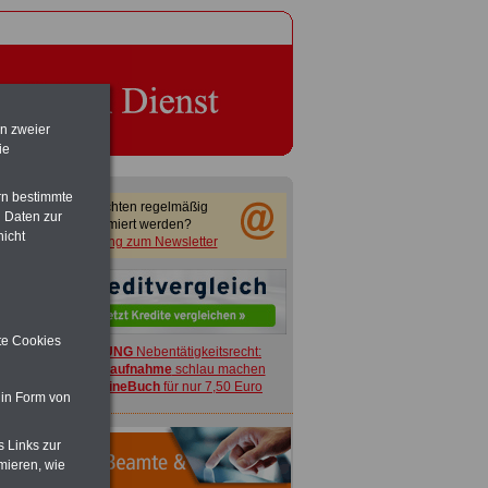
en zweier
ie
rn bestimmte
Sie möchten regelmäßig
 Daten zur
informiert werden?
nicht
Anmeldung zum Newsletter
ite Cookies
ACHTUNG
Nebentätigkeitsrecht:
vor Jobaufnahme
schlau machen
>>>
OnlineBuch
für nur 7,50 Euro
 in Form von
s Links zur
mieren, wie