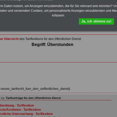
Wissenswertes für Beamtinnen und Beamte
,
Beamtenversorgungsrecht
und
Beihilferecht
. Ebenfalls
hre Daten nutzen, um Anzeigen einzublenden, die für Sie relevant sein könnten? U
auf dem Stick:
5 eBooks
: Nebentätigkeitsrecht für
aten und verwenden Cookies, um personalisierte Anzeigen einzublenden und Me
Arbeitnehmer und Beamte, Tarifrecht (TVöD, TV-L),
erfassen.
Berufseinstieg im öffentlichen Dienst, Rund ums Geld im
Ja, ich stimme zu!
öffentlichen Sektor sowie Frauen im öffentlichen Dienst
>>>Hier zum Bestellformular
ur Übersicht
des Tariflexikons für den öffentlichen Dienst
Begriff: Überstunden
z:neues_tarifrecht_fuer_den_oeffentlichen_dienst}
 zu:
Tarifverträge für den öffentlichen Dienst
bordnung - Tariflexikon
rzte/Ärztinnen - Tariflexikon
rztliche Untersuchung - Tariflexikon