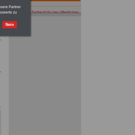
nsere Partner
ACHTUNG
Tarifrecht für den öffentlichen
sswerte zu
Dienst: TVöD und TV-L
>>>
OnlineBuch
für nur 7,50 Euro
Nein
ACHTUNG
Nebentätigkeitsrecht:
vor Jobaufnahme
schlau machen
>>>
OnlineBuch
für nur 7,50 Euro
ACHTUNG
Tarifrecht für den öffentlichen
Dienst: TVöD und TV-L
>>>
OnlineBuch
für nur 7,50 Euro