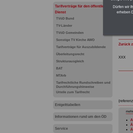
Tarifverträge für den öffentlichen
Dürfen wir I
Dienst
erheben D
TVöD Bund
TV-Länder
TVöD Gemeinden
Sonstige TV Kirche AWO
Zurück z
Tarifverträge für Auszubildende
Überleitungsrecht
XXX
Strukturausgleich
BAT
MTArb
Tarifrechtliche Rundschreiben und
Durchführungshinweise
Urteile zum Tarifrecht
{referen
Entgelttabellen
mehr
Informationen rund um den ÖD
A
Ä
Service
Ä