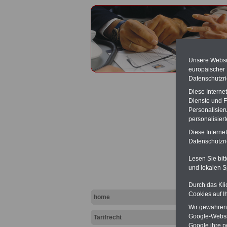
Unsere Websit
europäischer
Datenschutzri
Diese Interne
Dienste und F
Personalisier
personalisier
Überst
Diese Interne
Datenschutzric
Lesen Sie bit
und lokalen S
Durch das Kli
Cookies auf I
home
Wir gewähren D
Google-Websi
Tarifrecht
Google ihre 