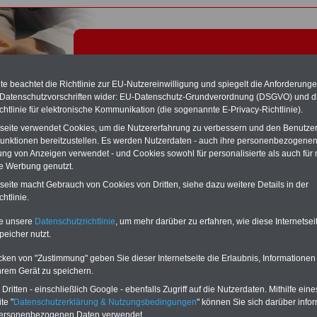
e beachtet die Richtlinie zur EU-Nutzereinwilligung und spiegelt die Anforderung
 Datenschutzvorschriften wider: EU-Datenschutz-Grundverordnung (DSGVO) und d
chtlinie für elektronische Kommunikation (die sogenannte E-Privacy-Richtlinie).
tseite verwendet Cookies, um die Nutzererfahrung zu verbessern und den Benutze
unktionen bereitzustellen. Es werden Nutzerdaten - auch ihre personenbezogenen
ung von Anzeigen verwendet - und Cookies sowohl für personalisierte als auch für 
te Werbung genutzt.
unden - Tariflexikon
tseite macht Gebrauch von Cookies von Dritten, siehe dazu weitere Details in der
htlinie.
Exklusivangebot zum Komplettpreis von nur 22,50 Euro
te unsere
Datenschutzrichtlinie
, um mehr darüber zu erfahren, wie diese Internetse
inkl. Versand & MwSt.
peicher nutzt.
Der INFO-SERVICE Öffentliche Dienst/Beamte informiert
seit 1997 - also seit mehr als 25 Jahren - die Beschäftigten
cken von "Zustimmung" geben Sie dieser Internetseite die Erlaubnis, Informationen
des öffentlichen Dienstes zu wichtigen Themen rund um
hrem Gerät zu speichern.
Einkommen und Arbeitsbedingungen, u.a. auch
das im
Jahr 2025 neu aufgelegte eBook zum
ritten - einschließlich Google - ebenfalls Zugriff auf die Nutzerdaten. Mithilfe eine
Nebentätigkeitsrecht
. Insgesamt sind auf dem USB-Stick
te "
Datenschutzerklärung & Nutzungsbedingungen
" können Sie sich darüber infor
(32 GB)
acht Bücher aufgespielt, davon 3
Ratgeber
personenbezogenen Daten verwendet.