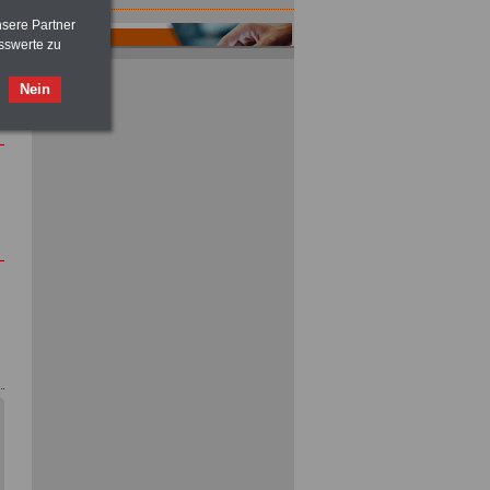
nsere Partner
sswerte zu
Nein
ACHTUNG
Nebentätigkeitsrecht:
vor Jobaufnahme
schlau machen
>>>
OnlineBuch
für nur 7,50 Euro
ACHTUNG
Tarifrecht für den öffentlichen
Dienst: TVöD und TV-L
>>>
OnlineBuch
für nur 7,50 Euro