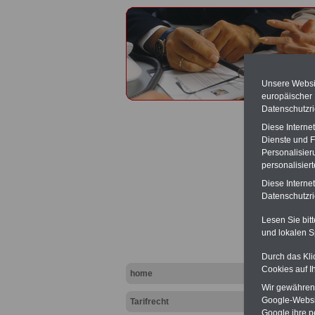
Unsere Websit
europäischer
Datenschutzri
Diese Interne
Dienste und F
Personalisier
personalisier
Leistu
Diese Interne
Datenschutzric
Lesen Sie bit
und lokalen S
Durch das Kli
Cookies auf I
home
Wir gewähren D
Google-Websi
Tarifrecht
Google ihre 