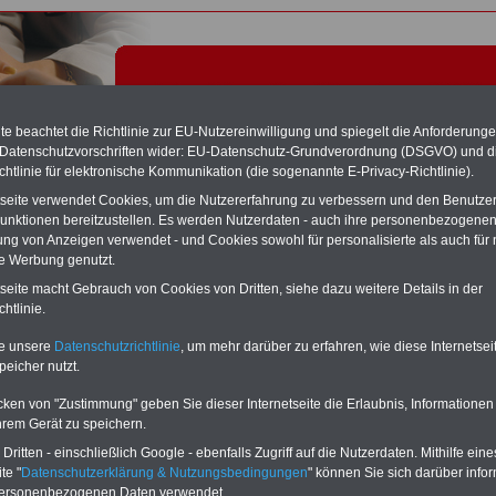
e beachtet die Richtlinie zur EU-Nutzereinwilligung und spiegelt die Anforderung
 Datenschutzvorschriften wider: EU-Datenschutz-Grundverordnung (DSGVO) und d
chtlinie für elektronische Kommunikation (die sogenannte E-Privacy-Richtlinie).
tseite verwendet Cookies, um die Nutzererfahrung zu verbessern und den Benutze
unktionen bereitzustellen. Es werden Nutzerdaten - auch ihre personenbezogenen
ung von Anzeigen verwendet - und Cookies sowohl für personalisierte als auch für 
te Werbung genutzt.
ngsbewertung - Tariflexikon
tseite macht Gebrauch von Cookies von Dritten, siehe dazu weitere Details in der
htlinie.
Exklusivangebot zum Komplettpreis von nur 22,50 Euro
te unsere
Datenschutzrichtlinie
, um mehr darüber zu erfahren, wie diese Internetse
inkl. Versand & MwSt.
peicher nutzt.
Der INFO-SERVICE Öffentliche Dienst/Beamte informiert
seit 1997 - also seit mehr als 25 Jahren - die Beschäftigten
cken von "Zustimmung" geben Sie dieser Internetseite die Erlaubnis, Informationen
des öffentlichen Dienstes zu wichtigen Themen rund um
hrem Gerät zu speichern.
Einkommen und Arbeitsbedingungen, u.a. auch
das im
Jahr 2025 neu aufgelegte eBook zum
ritten - einschließlich Google - ebenfalls Zugriff auf die Nutzerdaten. Mithilfe eine
Nebentätigkeitsrecht
. Insgesamt sind auf dem USB-Stick
te "
Datenschutzerklärung & Nutzungsbedingungen
" können Sie sich darüber infor
(32 GB)
acht Bücher aufgespielt, davon 3
Ratgeber
personenbezogenen Daten verwendet.