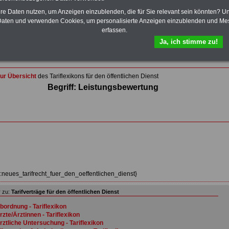
Wissenswertes für Beamtinnen und Beamte
,
Beamtenversorgungsrecht
und
Beihilferecht
. Ebenfalls
hre Daten nutzen, um Anzeigen einzublenden, die für Sie relevant sein könnten? U
auf dem Stick:
5 eBooks
: Nebentätigkeitsrecht für
aten und verwenden Cookies, um personalisierte Anzeigen einzublenden und Me
Arbeitnehmer und Beamte, Tarifrecht (TVöD, TV-L),
erfassen.
Berufseinstieg im öffentlichen Dienst, Rund ums Geld im
Ja, ich stimme zu!
öffentlichen Sektor sowie Frauen im öffentlichen Dienst
>>>Hier zum Bestellformular
ur Übersicht
des Tariflexikons für den öffentlichen Dienst
Begriff: Leistungsbewertung
z:neues_tarifrecht_fuer_den_oeffentlichen_dienst}
 zu:
Tarifverträge für den öffentlichen Dienst
bordnung - Tariflexikon
rzte/Ärztinnen - Tariflexikon
rztliche Untersuchung - Tariflexikon