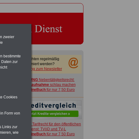
en zweier
ie
rn bestimmte
Sie möchten regelmäßig
 Daten zur
informiert werden?
nicht
Anmeldung zum Newsletter
ACHTUNG
Nebentätigkeitsrecht:
vor Jobaufnahme
schlau machen
>>>
OnlineBuch
für nur 7,50 Euro
ite Cookies
 in Form von
ACHTUNG
Tarifrecht für den öffentlichen
s Links zur
Dienst: TVöD und TV-L
mieren, wie
>>>
OnlineBuch
für nur 7,50 Euro