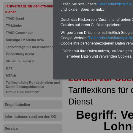
seit 1997
Lesen Sie bitte unsere
Datenschutzrichtlinie
,
Tarifverträge für den öffentlichen
des öffe
und lokalen Speicher nutzt.
Dienst
Einkomm
Jahr 20
TVöD Bund
Durch das Klicken von "Zustimmung" geben Sie
Nebentät
Cookies auf Ihrem Gerät zu speichern.
TV-Länder
(32 GB)
Wissens
Wir gewähren Dritten - einschließlich Google -
TVöD Gemeinden
Beamten
Google-Website "
Datenschutzerklärung & N
Sonstige TV Kirche AWO
auf dem 
Google ihre personenbezogenen Daten verw
Arbeitne
Tarifverträge für Auszubildende
Berufsei
Dürfen wir Ihre Daten nutzen, um Anzeigen 
Überleitungsrecht
öffentli
erheben Daten und verwenden Cookies, 
>>>Hier
Strukturausgleich
BAT
Zurück zur Übe
MTArb
Tarifrechtliche Rundschreiben und
Durchführungshinweise
Tariflexikons für
Urteile zum Tarifrecht
Dienst
Entgelttabellen
Begriff: 
Informationen rund um den ÖD
Lohn
Service