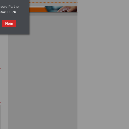
nsere Partner
sswerte zu
Nein
ACHTUNG
Nebentätigkeitsrecht:
vor Jobaufnahme
schlau machen
>>>
OnlineBuch
für nur 7,50 Euro
ACHTUNG
Tarifrecht für den öffentlichen
Dienst: TVöD und TV-L
>>>
OnlineBuch
für nur 7,50 Euro