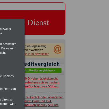
en zweier
ie
rn bestimmte
Sie möchten regelmäßig
 Daten zur
informiert werden?
nicht
Anmeldung zum Newsletter
ite Cookies
ACHTUNG
Nebentätigkeitsrecht:
vor Jobaufnahme
schlau machen
>>>
OnlineBuch
für nur 7,50 Euro
 in Form von
ACHTUNG
Tarifrecht für den öffentlichen
s Links zur
Dienst: TVöD und TV-L
mieren, wie
>>>
OnlineBuch
für nur 7,50 Euro