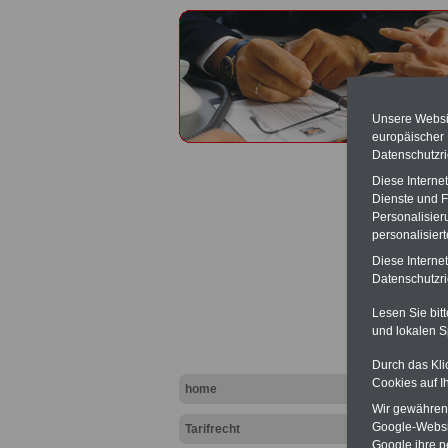
Unsere Websit
europäischer
Datenschutzri
Diese Interne
Dienste und F
Personalisier
personalisier
Besond
Diese Interne
Datenschutzric
Lesen Sie bit
und lokalen S
Durch das Kli
Cookies auf I
home
Wir gewähren D
Google-Websi
Tarifrecht
Google ihre 