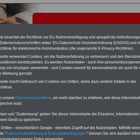
e beachtet die Richtlinie zur EU-Nutzereinwilligung und spiegelt die Anforderung
 Datenschutzvorschriften wider: EU-Datenschutz-Grundverordnung (DSGVO) und d
chtlinie für elektronische Kommunikation (die sogenannte E-Privacy-Richtlinie).
tseite verwendet Cookies, um die Nutzererfahrung zu verbessern und den Benutze
unktionen bereitzustellen. Es werden Nutzerdaten - auch ihre personenbezogenen
ung von Anzeigen verwendet - und Cookies sowohl für personalisierte als auch für 
te Werbung genutzt.
erer Teil "Entsorgung" (BT-E) - Tariflexikon
tseite macht Gebrauch von Cookies von Dritten, siehe dazu weitere Details in der
htlinie.
Exklusivangebot zum Komplettpreis von nur 22,50 Euro
te unsere
Datenschutzrichtlinie
, um mehr darüber zu erfahren, wie diese Internetse
inkl. Versand & MwSt.
peicher nutzt.
Der INFO-SERVICE Öffentliche Dienst/Beamte informiert
seit 1997 - also seit mehr als 25 Jahren - die Beschäftigten
cken von "Zustimmung" geben Sie dieser Internetseite die Erlaubnis, Informationen
des öffentlichen Dienstes zu wichtigen Themen rund um
hrem Gerät zu speichern.
Einkommen und Arbeitsbedingungen, u.a. auch
das im
Jahr 2025 neu aufgelegte eBook zum
ritten - einschließlich Google - ebenfalls Zugriff auf die Nutzerdaten. Mithilfe eine
Nebentätigkeitsrecht
. Insgesamt sind auf dem USB-Stick
te "
Datenschutzerklärung & Nutzungsbedingungen
" können Sie sich darüber infor
(32 GB)
acht Bücher aufgespielt, davon 3
Ratgeber
personenbezogenen Daten verwendet.