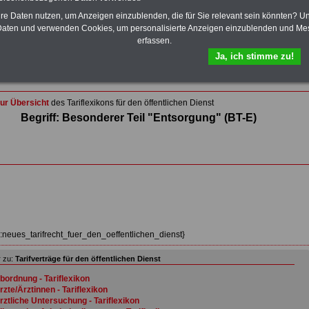
Wissenswertes für Beamtinnen und Beamte
,
Beamtenversorgungsrecht
und
Beihilferecht
. Ebenfalls
hre Daten nutzen, um Anzeigen einzublenden, die für Sie relevant sein könnten? U
auf dem Stick:
5 eBooks
: Nebentätigkeitsrecht für
aten und verwenden Cookies, um personalisierte Anzeigen einzublenden und Me
Arbeitnehmer und Beamte, Tarifrecht (TVöD, TV-L),
erfassen.
Berufseinstieg im öffentlichen Dienst, Rund ums Geld im
Ja, ich stimme zu!
öffentlichen Sektor sowie Frauen im öffentlichen Dienst
>>>Hier zum Bestellformular
ur Übersicht
des Tariflexikons für den öffentlichen Dienst
Begriff: Besonderer Teil "Entsorgung" (BT-E)
z:neues_tarifrecht_fuer_den_oeffentlichen_dienst}
 zu:
Tarifverträge für den öffentlichen Dienst
bordnung - Tariflexikon
rzte/Ärztinnen - Tariflexikon
rztliche Untersuchung - Tariflexikon