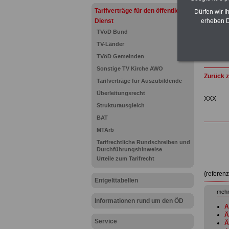
Tarifverträge für den öffentlichen
Dürfen wir I
Dienst
erheben D
TVöD Bund
TV-Länder
TVöD Gemeinden
Sonstige TV Kirche AWO
Zurück z
Tarifverträge für Auszubildende
Überleitungsrecht
XXX
Strukturausgleich
BAT
MTArb
Tarifrechtliche Rundschreiben und
Durchführungshinweise
Urteile zum Tarifrecht
{referen
Entgelttabellen
mehr
Informationen rund um den ÖD
A
Ä
Service
Ä