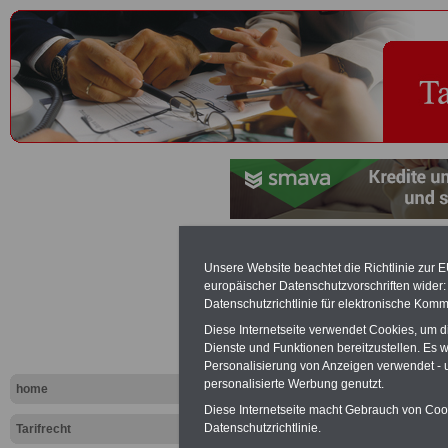
Haftung - T
Unsere Website beachtet die Richtlinie zur 
europäischer Datenschutzvorschriften wide
Datenschutzrichtlinie für elektronische Komm
Exklusi
Diese Internetseite verwendet Cookies, um 
inkl. Ve
Dienste und Funktionen bereitzustellen. Es
Der INFO
Personalisierung von Anzeigen verwendet - un
seit 1997
personalisierte Werbung genutzt.
home
des öffe
Einkomm
Diese Internetseite macht Gebrauch von Cooki
Jahr 20
Datenschutzrichtlinie.
Tarifrecht
Nebentät