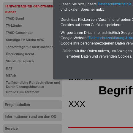
(32 GB)
Lesen Sie bitte unsere
Datenschutzrichtlinie
,
Tarifverträge für den öffentlichen
Wissens
und lokalen Speicher nutzt.
Beamten
Dienst
auf dem 
TVöD Bund
Durch das Klicken von "Zustimmung" geben Sie
Arbeitne
Cookies auf Ihrem Gerät zu speichern.
TV-Länder
Berufsei
öffentli
Wir gewähren Dritten - einschließlich Google -
TVöD Gemeinden
>>>Hier
Google-Website "
Datenschutzerklärung & N
Sonstige TV Kirche AWO
Google ihre personenbezogenen Daten verw
Tarifverträge für Auszubildende
Zurück zur Übe
Dürfen wir Ihre Daten nutzen, um Anzeigen 
Überleitungsrecht
erheben Daten und verwenden Cookies, 
Strukturausgleich
Tariflexikons für
BAT
Dienst
MTArb
Tarifrechtliche Rundschreiben und
Begrif
Durchführungshinweise
Urteile zum Tarifrecht
XXX
Entgelttabellen
Informationen rund um den ÖD
Service