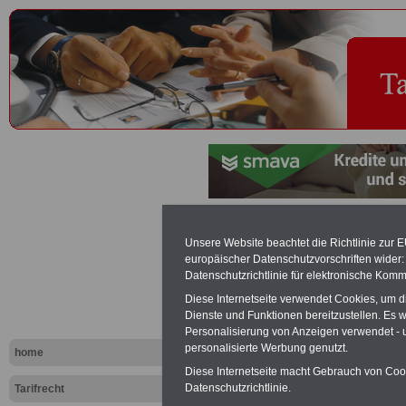
Weitergeltu
Unsere Website beachtet die Richtlinie zur 
europäischer Datenschutzvorschriften wide
Tarifverträg
Datenschutzrichtlinie für elektronische Komm
Diese Internetseite verwendet Cookies, um 
Dienste und Funktionen bereitzustellen. Es
Exklusi
Personalisierung von Anzeigen verwendet - un
inkl. Ve
personalisierte Werbung genutzt.
home
Der INFO
Diese Internetseite macht Gebrauch von Cooki
seit 1997
Datenschutzrichtlinie.
Tarifrecht
des öffe