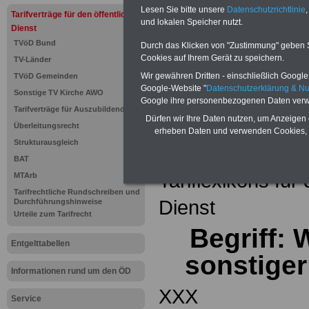
Einkomm
Lesen Sie bitte unsere
Datenschutzrichtlinie
,
Jahr 20
Tarifverträge für den öffentlichen
Nebentät
und lokalen Speicher nutzt.
Dienst
(32 GB)
TVöD Bund
Wissens
Durch das Klicken von "Zustimmung" geben Sie
Beamten
Cookies auf Ihrem Gerät zu speichern.
TV-Länder
auf dem 
Wir gewähren Dritten - einschließlich Google -
TVöD Gemeinden
Arbeitne
Berufsei
Google-Website "
Datenschutzerklärung & N
Sonstige TV Kirche AWO
öffentli
Google ihre personenbezogenen Daten verw
Tarifverträge für Auszubildende
>>>Hier
Dürfen wir Ihre Daten nutzen, um Anzeigen 
Überleitungsrecht
erheben Daten und verwenden Cookies, 
Strukturausgleich
Zurück zur Übe
BAT
Tariflexikons für
MTArb
Tarifrechtliche Rundschreiben und
Dienst
Durchführungshinweise
Urteile zum Tarifrecht
Begriff: 
Entgelttabellen
sonstiger
Informationen rund um den ÖD
XXX
Service