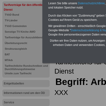
Einkomm
Lesen Sie bitte unsere
Datenschutzrichtlinie
,
Jahr 20
Tarifverträge für den öffentlichen
Nebentät
und lokalen Speicher nutzt.
Dienst
(32 GB)
TVöD Bund
Wissens
Durch das Klicken von "Zustimmung" geben Sie
Beamten
Cookies auf Ihrem Gerät zu speichern.
TV-Länder
auf dem 
Wir gewähren Dritten - einschließlich Google -
TVöD Gemeinden
Arbeitne
Berufsei
Google-Website "
Datenschutzerklärung & N
Sonstige TV Kirche AWO
öffentli
Google ihre personenbezogenen Daten verw
Tarifverträge für Auszubildende
>>>Hier
Dürfen wir Ihre Daten nutzen, um Anzeigen 
Überleitungsrecht
erheben Daten und verwenden Cookies, 
Strukturausgleich
Zurück zur Übe
BAT
Tariflexikons für
MTArb
Tarifrechtliche Rundschreiben und
Dienst
Durchführungshinweise
Urteile zum Tarifrecht
Begriff: Ar
Entgelttabellen
XXX
Informationen rund um den ÖD
Service