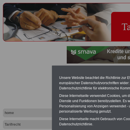
Arbeitsunfä
Unsere Website beachtet die Richtlinie zur 
europäischer Datenschutzvorschriften wide
Tariflexikon
Datenschutzrichtlinie für elektronische Komm
Diese Internetseite verwendet Cookies, um 
Dienste und Funktionen bereitzustellen. Es
Exklusi
Personalisierung von Anzeigen verwendet - un
inkl. Ve
personalisierte Werbung genutzt.
home
Der INFO
Diese Internetseite macht Gebrauch von Cooki
seit 1997
Datenschutzrichtlinie.
Tarifrecht
des öffe