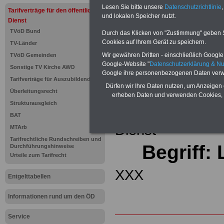
(32 GB)
Lesen Sie bitte unsere
Datenschutzrichtlinie
,
Tarifverträge für den öffentlichen
Wissens
und lokalen Speicher nutzt.
Beamten
Dienst
auf dem 
TVöD Bund
Durch das Klicken von "Zustimmung" geben Sie
Arbeitne
Cookies auf Ihrem Gerät zu speichern.
TV-Länder
Berufsei
öffentli
Wir gewähren Dritten - einschließlich Google -
TVöD Gemeinden
>>>Hier
Google-Website "
Datenschutzerklärung & N
Sonstige TV Kirche AWO
Google ihre personenbezogenen Daten verw
Tarifverträge für Auszubildende
Zurück zur Übe
Dürfen wir Ihre Daten nutzen, um Anzeigen 
Überleitungsrecht
erheben Daten und verwenden Cookies, 
Strukturausgleich
Tariflexikons für
BAT
Dienst
MTArb
Tarifrechtliche Rundschreiben und
Begriff:
Durchführungshinweise
Urteile zum Tarifrecht
XXX
Entgelttabellen
Informationen rund um den ÖD
Service