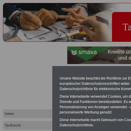
Lehrgeselle
Unsere Website beachtet die Richtlinie zur 
europäischer Datenschutzvorschriften wide
Datenschutzrichtlinie für elektronische Komm
Exklusi
Diese Internetseite verwendet Cookies, um 
inkl. Ve
Dienste und Funktionen bereitzustellen. Es
Der INFO
Personalisierung von Anzeigen verwendet - un
seit 1997
personalisierte Werbung genutzt.
home
des öffe
Einkomm
Diese Internetseite macht Gebrauch von Cooki
Jahr 20
Datenschutzrichtlinie.
Tarifrecht
Nebentät