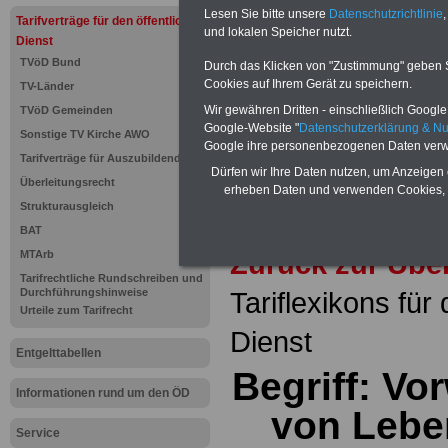
seit 1997
Lesen Sie bitte unsere
Datenschutzrichtlinie
,
Tarifverträge für den öffentlichen
des öffe
und lokalen Speicher nutzt.
Dienst
Einkomm
Jahr 20
TVöD Bund
Durch das Klicken von "Zustimmung" geben Sie
Nebentät
Cookies auf Ihrem Gerät zu speichern.
TV-Länder
(32 GB)
Wissens
Wir gewähren Dritten - einschließlich Google -
TVöD Gemeinden
Beamten
Google-Website "
Datenschutzerklärung & N
Sonstige TV Kirche AWO
auf dem 
Google ihre personenbezogenen Daten verw
Arbeitne
Tarifverträge für Auszubildende
Berufsei
Dürfen wir Ihre Daten nutzen, um Anzeigen 
Überleitungsrecht
öffentli
erheben Daten und verwenden Cookies, 
>>>Hier
Strukturausgleich
BAT
Zurück zur Übe
MTArb
Tarifrechtliche Rundschreiben und
Durchführungshinweise
Tariflexikons für
Urteile zum Tarifrecht
Dienst
Entgelttabellen
Begriff: V
Informationen rund um den ÖD
von Lebe
Service