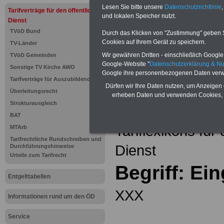
Einkomm
Lesen Sie bitte unsere
Datenschutzrichtlinie
,
Jahr 20
Tarifverträge für den öffentlichen
Nebentät
und lokalen Speicher nutzt.
Dienst
(32 GB)
TVöD Bund
Wissens
Durch das Klicken von "Zustimmung" geben Sie
Beamten
Cookies auf Ihrem Gerät zu speichern.
TV-Länder
auf dem 
Wir gewähren Dritten - einschließlich Google -
TVöD Gemeinden
Arbeitne
Berufsei
Google-Website "
Datenschutzerklärung & N
Sonstige TV Kirche AWO
öffentli
Google ihre personenbezogenen Daten verw
Tarifverträge für Auszubildende
>>>Hier
Dürfen wir Ihre Daten nutzen, um Anzeigen 
Überleitungsrecht
erheben Daten und verwenden Cookies, 
Strukturausgleich
Zurück zur Übe
BAT
Tariflexikons für
MTArb
Tarifrechtliche Rundschreiben und
Dienst
Durchführungshinweise
Urteile zum Tarifrecht
Begriff: Ei
Entgelttabellen
XXX
Informationen rund um den ÖD
Service