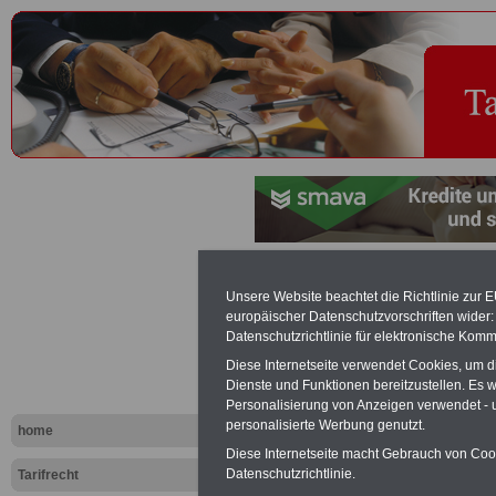
Eingruppier
Unsere Website beachtet die Richtlinie zur 
europäischer Datenschutzvorschriften wide
Tariflexikon
Datenschutzrichtlinie für elektronische Komm
Diese Internetseite verwendet Cookies, um 
Dienste und Funktionen bereitzustellen. Es
Exklusi
Personalisierung von Anzeigen verwendet - un
inkl. Ve
personalisierte Werbung genutzt.
home
Der INFO
Diese Internetseite macht Gebrauch von Cooki
seit 1997
Datenschutzrichtlinie.
Tarifrecht
des öffe