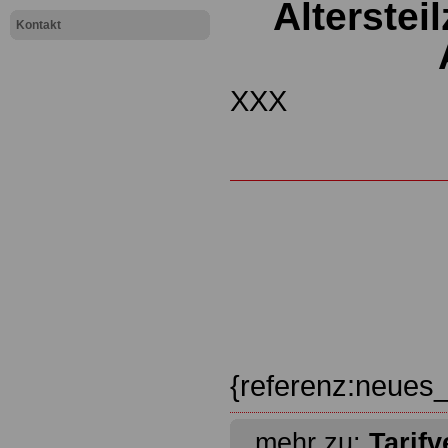
Altersteil
Kontakt
XXX
{referenz:neues_
mehr zu:
Tarifv