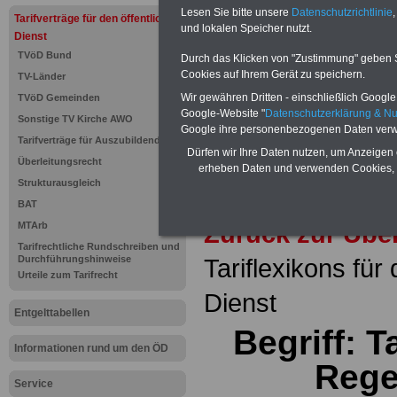
seit 1997
Lesen Sie bitte unsere
Datenschutzrichtlinie
,
Tarifverträge für den öffentlichen
des öffe
und lokalen Speicher nutzt.
Dienst
Einkomm
Jahr 20
TVöD Bund
Durch das Klicken von "Zustimmung" geben Sie
Nebentät
Cookies auf Ihrem Gerät zu speichern.
TV-Länder
(32 GB)
Wissens
Wir gewähren Dritten - einschließlich Google -
TVöD Gemeinden
Beamten
Google-Website "
Datenschutzerklärung & N
Sonstige TV Kirche AWO
auf dem 
Google ihre personenbezogenen Daten verw
Arbeitne
Tarifverträge für Auszubildende
Berufsei
Dürfen wir Ihre Daten nutzen, um Anzeigen 
Überleitungsrecht
öffentli
erheben Daten und verwenden Cookies, 
>>>Hier
Strukturausgleich
BAT
Zurück zur Übe
MTArb
Tarifrechtliche Rundschreiben und
Durchführungshinweise
Tariflexikons für
Urteile zum Tarifrecht
Dienst
Entgelttabellen
Begriff: T
Informationen rund um den ÖD
Rege
Service