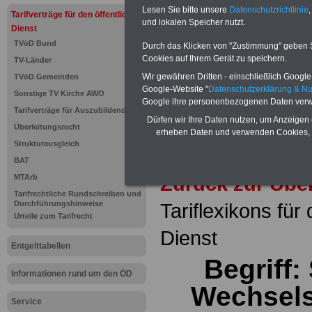
seit 1997
Lesen Sie bitte unsere
Datenschutzrichtlinie
,
Tarifverträge für den öffentlichen
des öffe
und lokalen Speicher nutzt.
Dienst
Einkomm
Jahr 20
TVöD Bund
Durch das Klicken von "Zustimmung" geben Sie
Nebentät
Cookies auf Ihrem Gerät zu speichern.
TV-Länder
(32 GB)
Wissens
Wir gewähren Dritten - einschließlich Google -
TVöD Gemeinden
Beamten
Google-Website "
Datenschutzerklärung & N
Sonstige TV Kirche AWO
auf dem 
Google ihre personenbezogenen Daten verw
Arbeitne
Tarifverträge für Auszubildende
Berufsei
Dürfen wir Ihre Daten nutzen, um Anzeigen 
Überleitungsrecht
öffentli
erheben Daten und verwenden Cookies, 
>>>Hier
Strukturausgleich
BAT
Zurück zur Übe
MTArb
Tarifrechtliche Rundschreiben und
Durchführungshinweise
Tariflexikons für
Urteile zum Tarifrecht
Dienst
Entgelttabellen
Begriff:
Informationen rund um den ÖD
Wechsels
Service