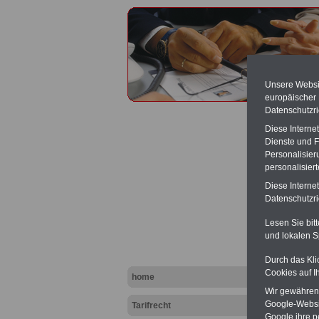
Unsere Websit
europäischer
Datenschutzri
Diese Interne
Dienste und F
Personalisier
personalisier
Urlaub
Diese Interne
Datenschutzric
{
Lesen Sie bit
und lokalen S
Durch das Kli
Cookies auf I
home
Wir gewähren D
Google-Websi
Tarifrecht
Google ihre 