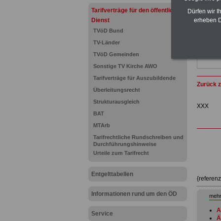
Tarifverträge für den öffentlichen
Dürfen wir I
Dienst
erheben D
TVöD Bund
TV-Länder
TVöD Gemeinden
Sonstige TV Kirche AWO
Tarifverträge für Auszubildende
Zurück z
Überleitungsrecht
Strukturausgleich
XXX
BAT
MTArb
Tarifrechtliche Rundschreiben und
Durchführungshinweise
Urteile zum Tarifrecht
Entgelttabellen
{referen
Informationen rund um den ÖD
mehr
A
Service
Ä