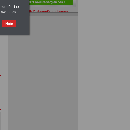
nsere Partner
ACHTUNG
Nebentätigkeitsrecht:
sswerte zu
vor Jobaufnahme
schlau machen
>>>
OnlineBuch
für nur 7,50 Euro
Nein
ACHTUNG
Tarifrecht für den öffentlichen
Dienst: TVöD und TV-L
>>>
OnlineBuch
für nur 7,50 Euro
ACHTUNG
Nebentätigkeitsrecht:
vor Jobaufnahme
schlau machen
>>>
OnlineBuch
für nur 7,50 Euro