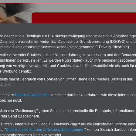
e beachtet die Richtlinie zur EU-Nutzereinwilligung und spiegelt die Anforderung
 Datenschutzvorschriften wider: EU-Datenschutz-Grundverordnung (DSGVO) und d
chtlinie für elektronische Kommunikation (die sogenannte E-Privacy-Richtlinie).
tseite verwendet Cookies, um die Nutzererfahrung zu verbessern und den Benutze
unktionen bereitzustellen. Es werden Nutzerdaten - auch ihre personenbezogenen
ung von Anzeigen verwendet - und Cookies sowohl für personalisierte als auch für 
te Werbung genutzt.
 - Tariflexikon
tseite macht Gebrauch von Cookies von Dritten, siehe dazu weitere Details in der
htlinie.
te unsere
Datenschutzrichtlinie
, um mehr darüber zu erfahren, wie diese Internetse
Exklusivangebot zum Komplettpreis von nur 22,50 Euro
peicher nutzt.
inkl. Versand & MwSt.
Der INFO-SERVICE Öffentliche Dienst/Beamte informiert
cken von "Zustimmung" geben Sie dieser Internetseite die Erlaubnis, Informationen
seit 1997 - also seit mehr als 25 Jahren - die Beschäftigten
hrem Gerät zu speichern.
des öffentlichen Dienstes zu wichtigen Themen rund um
Einkommen und Arbeitsbedingungen, u.a. auch
das im
ritten - einschließlich Google - ebenfalls Zugriff auf die Nutzerdaten. Mithilfe eine
Jahr 2025 neu aufgelegte eBook zum
te "
Datenschutzerklärung & Nutzungsbedingungen
" können Sie sich darüber infor
Nebentätigkeitsrecht
. Insgesamt sind auf dem USB-Stick
personenbezogenen Daten verwendet.