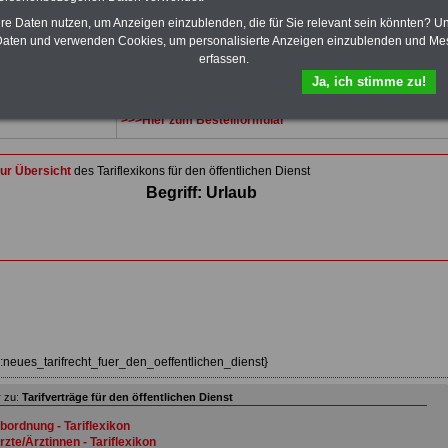
(32 GB)
acht Bücher aufgespielt, davon 3
Ratgeber
hre Daten nutzen, um Anzeigen einzublenden, die für Sie relevant sein könnten? U
Wissenswertes für Beamtinnen und Beamte
,
Beamtenversorgungsrecht
und
Beihilferecht
. Ebenfalls
aten und verwenden Cookies, um personalisierte Anzeigen einzublenden und Me
auf dem Stick:
5 eBooks
: Nebentätigkeitsrecht für
erfassen.
Arbeitnehmer und Beamte, Tarifrecht (TVöD, TV-L),
Ja, ich stimme zu!
Berufseinstieg im öffentlichen Dienst, Rund ums Geld im
öffentlichen Sektor sowie Frauen im öffentlichen Dienst
>>>Hier zum Bestellformular
ur Übersicht
des Tariflexikons für den öffentlichen Dienst
Begriff: Urlaub
z:neues_tarifrecht_fuer_den_oeffentlichen_dienst}
 zu:
Tarifverträge für den öffentlichen Dienst
bordnung - Tariflexikon
rzte/Ärztinnen - Tariflexikon