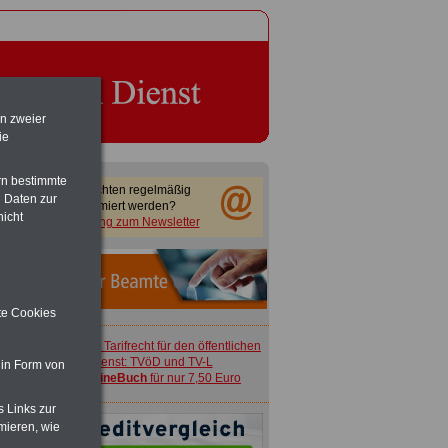
en zweier
ie
rn bestimmte
Sie möchten regelmäßig
 Daten zur
informiert werden?
nicht
Anmeldung zum Newsletter
ite Cookies
ACHTUNG
Tarifrecht für den öffentlichen
Dienst: TVöD und TV-L
 in Form von
>>>
OnlineBuch
für nur 7,50 Euro
s Links zur
mieren, wie