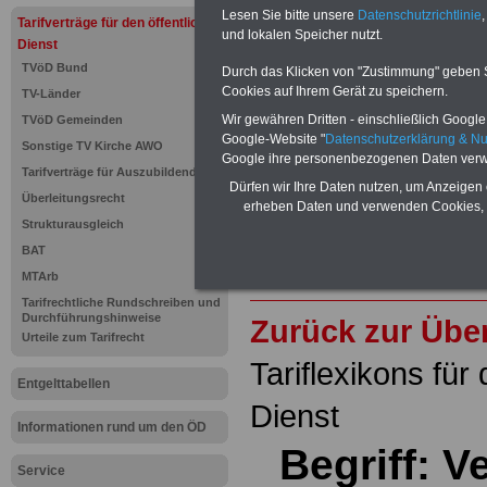
inkl. Ve
Lesen Sie bitte unsere
Datenschutzrichtlinie
,
Tarifverträge für den öffentlichen
und lokalen Speicher nutzt.
Der INFO
Dienst
seit 1997
TVöD Bund
des öffe
Durch das Klicken von "Zustimmung" geben Sie
Einkomm
Cookies auf Ihrem Gerät zu speichern.
TV-Länder
Jahr 20
Wir gewähren Dritten - einschließlich Google -
TVöD Gemeinden
Nebentät
Google-Website "
Datenschutzerklärung & N
(32 GB)
Sonstige TV Kirche AWO
Wissens
Google ihre personenbezogenen Daten verw
Tarifverträge für Auszubildende
Beamten
Dürfen wir Ihre Daten nutzen, um Anzeigen 
auf dem 
Überleitungsrecht
erheben Daten und verwenden Cookies, 
Arbeitne
Strukturausgleich
Berufsei
öffentli
BAT
>>>Hier
MTArb
Tarifrechtliche Rundschreiben und
Durchführungshinweise
Zurück zur Übe
Urteile zum Tarifrecht
Tariflexikons für
Entgelttabellen
Dienst
Informationen rund um den ÖD
Begriff: V
Service