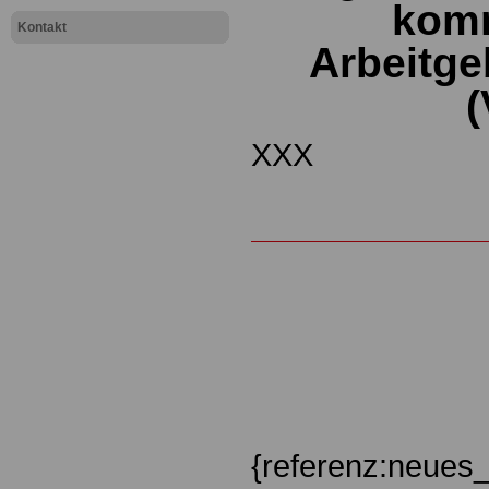
kom
Kontakt
Arbeitg
XXX
{referenz:neues_