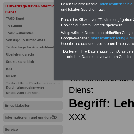
Einkomm
Lesen Sie bitte unsere
Datenschutzrichtlinie
,
Jahr 20
Tarifverträge für den öffentlichen
Nebentät
und lokalen Speicher nutzt.
Dienst
(32 GB)
TVöD Bund
Wissens
Durch das Klicken von "Zustimmung" geben Sie
Beamten
Cookies auf Ihrem Gerät zu speichern.
TV-Länder
auf dem 
Wir gewähren Dritten - einschließlich Google -
TVöD Gemeinden
Arbeitne
Berufsei
Google-Website "
Datenschutzerklärung & N
Sonstige TV Kirche AWO
öffentli
Google ihre personenbezogenen Daten verw
Tarifverträge für Auszubildende
>>>Hier
Dürfen wir Ihre Daten nutzen, um Anzeigen 
Überleitungsrecht
erheben Daten und verwenden Cookies, 
Strukturausgleich
Zurück zur Übe
BAT
Tariflexikons für
MTArb
Tarifrechtliche Rundschreiben und
Dienst
Durchführungshinweise
Urteile zum Tarifrecht
Begriff: Le
Entgelttabellen
XXX
Informationen rund um den ÖD
Service