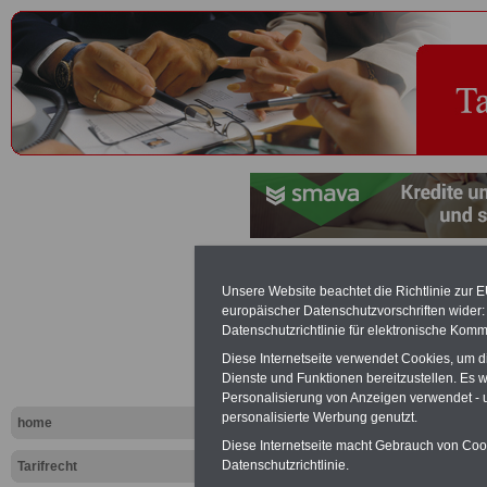
Lehrgeselle
Unsere Website beachtet die Richtlinie zur 
europäischer Datenschutzvorschriften wide
Tariflexikon
Datenschutzrichtlinie für elektronische Komm
Diese Internetseite verwendet Cookies, um 
Dienste und Funktionen bereitzustellen. Es
Exklusi
Personalisierung von Anzeigen verwendet - un
inkl. Ve
personalisierte Werbung genutzt.
home
Der INFO
Diese Internetseite macht Gebrauch von Cooki
seit 1997
Datenschutzrichtlinie.
Tarifrecht
des öffe