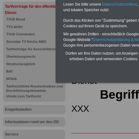
(32 GB)
Lesen Sie bitte unsere
Datenschutzrichtlinie
,
Tarifverträge für den öffentlichen
Wissens
und lokalen Speicher nutzt.
Beamten
Dienst
auf dem 
TVöD Bund
Durch das Klicken von "Zustimmung" geben Sie
Arbeitne
Cookies auf Ihrem Gerät zu speichern.
TV-Länder
Berufsei
öffentli
Wir gewähren Dritten - einschließlich Google -
TVöD Gemeinden
>>>Hier
Google-Website "
Datenschutzerklärung & N
Sonstige TV Kirche AWO
Google ihre personenbezogenen Daten verw
Tarifverträge für Auszubildende
Zurück zur Übe
Dürfen wir Ihre Daten nutzen, um Anzeigen 
Überleitungsrecht
erheben Daten und verwenden Cookies, 
Strukturausgleich
Tariflexikons für
BAT
Dienst
MTArb
Tarifrechtliche Rundschreiben und
Begrif
Durchführungshinweise
Urteile zum Tarifrecht
XXX
Entgelttabellen
Informationen rund um den ÖD
Service