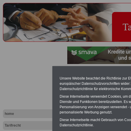
Gelöbnis - 
Unsere Website beachtet die Richtlinie zur 
europäischer Datenschutzvorschriften wide
Datenschutzrichtlinie für elektronische Komm
Exklusi
Diese Internetseite verwendet Cookies, um 
inkl. Ve
Dienste und Funktionen bereitzustellen. Es
Der INFO
Personalisierung von Anzeigen verwendet - un
seit 1997
personalisierte Werbung genutzt.
home
des öffe
Einkomm
Diese Internetseite macht Gebrauch von Cooki
Jahr 20
Datenschutzrichtlinie.
Tarifrecht
Nebentät