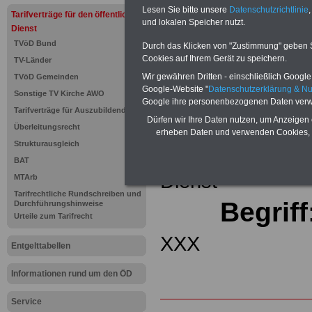
(32 GB)
Lesen Sie bitte unsere
Datenschutzrichtlinie
,
Tarifverträge für den öffentlichen
Wissens
und lokalen Speicher nutzt.
Beamten
Dienst
auf dem 
TVöD Bund
Durch das Klicken von "Zustimmung" geben Sie
Arbeitne
Cookies auf Ihrem Gerät zu speichern.
TV-Länder
Berufsei
öffentli
Wir gewähren Dritten - einschließlich Google -
TVöD Gemeinden
>>>Hier
Google-Website "
Datenschutzerklärung & N
Sonstige TV Kirche AWO
Google ihre personenbezogenen Daten verw
Tarifverträge für Auszubildende
Zurück zur Übe
Dürfen wir Ihre Daten nutzen, um Anzeigen 
Überleitungsrecht
erheben Daten und verwenden Cookies, 
Strukturausgleich
Tariflexikons für
BAT
Dienst
MTArb
Tarifrechtliche Rundschreiben und
Begrif
Durchführungshinweise
Urteile zum Tarifrecht
XXX
Entgelttabellen
Informationen rund um den ÖD
Service