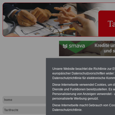
Endstufe - 
Unsere Website beachtet die Richtlinie zur 
europäischer Datenschutzvorschriften wide
Datenschutzrichtlinie für elektronische Komm
Exklusi
Diese Internetseite verwendet Cookies, um 
inkl. Ve
Dienste und Funktionen bereitzustellen. Es
Der INFO
Personalisierung von Anzeigen verwendet - un
seit 1997
personalisierte Werbung genutzt.
home
des öffe
Einkomm
Diese Internetseite macht Gebrauch von Cooki
Jahr 20
Datenschutzrichtlinie.
Tarifrecht
Nebentät