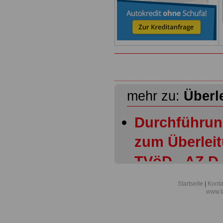
mehr zu:
Überl
Durchführun
zum Überleit
TVöD - AZ D I
Durchführun
Startseite
|
Konta
www.t
zum Überleit
TVöD: Besit