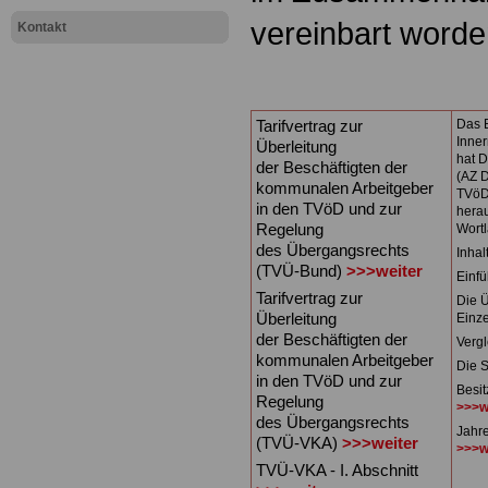
vereinbart worde
Kontakt
Tarifvertrag zur
Das 
Inne
Überleitung
hat 
der Beschäftigten der
(AZ D
kommunalen Arbeitgeber
TVöD
in den TVöD und zur
herau
Regelung
Wortl
des Übergangsrechts
Inhal
(TVÜ-Bund)
>>>weiter
Einf
Tarifvertrag zur
Die Ü
Überleitung
Einz
der Beschäftigten der
Vergl
kommunalen Arbeitgeber
Die 
in den TVöD und zur
Besi
Regelung
>>>w
des Übergangsrechts
Jahr
(TVÜ-VKA)
>>>weiter
>>>w
TVÜ-VKA - I. Abschnitt