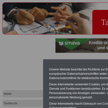
Überleitun
Unsere Website beachtet die Richtlinie zur 
des neuen T
europäischer Datenschutzvorschriften wide
Datenschutzrichtlinie für elektronische Komm
den öffentl
Diese Internetseite verwendet Cookies, um 
Dienste und Funktionen bereitzustellen. Es
Personalisierung von Anzeigen verwendet - un
home
PDF-SERVICE "Beamtinnen u
personalisierte Werbung genutzt.
Für nur 15 Euro (inkl. MwSt.) 
Tarifrecht
Diese Internetseite macht Gebrauch von Cooki
können Sie mehr als zehn B