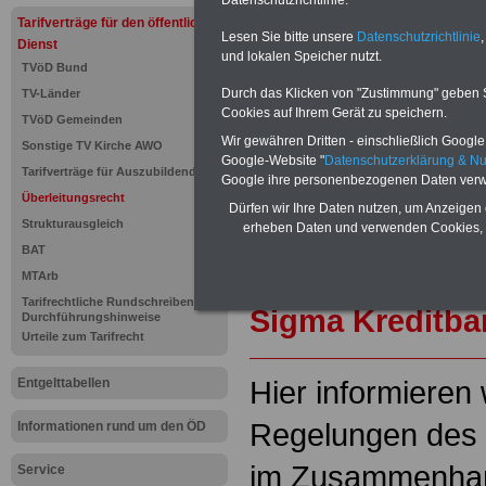
Datenschutzrichtlinie.
und Beamte sowie Öffentlicher
Tarifverträge für den öffentlichen
ausdrucken. Der PDF-SERVICE
Lesen Sie bitte unsere
Datenschutzrichtlinie
,
Dienst
zum Tarifrecht für den öffen
und lokalen Speicher nutzt.
TVöD Bund
das mindestens einmal im Jahr 
Durch das Klicken von "Zustimmung" geben Sie
TV-Länder
Komfort: Sie können aus d
Cookies auf Ihrem Gerät zu speichern.
direkt zur weiterführenden 
TVöD Gemeinden
mehrere OnlineBücher bzw. w
Wir gewähren Dritten - einschließlich Google -
Sonstige TV Kirche AWO
Beamtinnen und Beamte mit de
Google-Website "
Datenschutzerklärung & N
Tarifverträge für Auszubildende
und Ländern, Beamtenversorg
Google ihre personenbezogenen Daten verw
Nebentätig-keitsrecht für Be
Überleitungsrecht
Dürfen wir Ihre Daten nutzen, um Anzeigen 
wir ausgewählte Links, z.B. N
Strukturausgleich
erheben Daten und verwenden Cookies, 
Teilzeitantrag usw.
>>>hier z
BAT
Hier den schufa
MTArb
Tarifrechtliche Rundschreiben und
Sigma Kreditba
Durchführungshinweise
Urteile zum Tarifrecht
Hier informieren 
Entgelttabellen
Regelungen des 
Informationen rund um den ÖD
im Zusammenha
Service