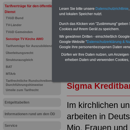
und Beamte sowie Öffentlicher
Tarifverträge für den öffentlichen
ausdrucken. Der PDF-SERVICE
Lesen Sie bitte unsere
Datenschutzrichtlinie
,
Dienst
und lokalen Speicher nutzt.
zum Tarifrecht für den öffen
TVöD Bund
das mindestens einmal im Jahr 
Durch das Klicken von "Zustimmung" geben Sie
TV-Länder
Komfort: Sie können aus d
Cookies auf Ihrem Gerät zu speichern.
direkt zur weiterführenden 
TVöD Gemeinden
mehrere OnlineBücher bzw. w
Wir gewähren Dritten - einschließlich Google -
Sonstige TV Kirche AWO
Beamtinnen und Beamte mit de
Google-Website "
Datenschutzerklärung & N
Tarifverträge für Auszubildende
Google ihre personenbezogenen Daten verw
und Ländern, Beamtenversorg
Nebentätig-keitsrecht für Be
Überleitungsrecht
Dürfen wir Ihre Daten nutzen, um Anzeigen 
wir ausgewählte Links, z.B. N
erheben Daten und verwenden Cookies, 
Strukturausgleich
Teilzeitantrag usw.
>>>hier z
BAT
Hier den schufa
MTArb
Tarifrechtliche Rundschreiben und
Sigma Kreditba
Durchführungshinweise
Urteile zum Tarifrecht
Im kirchlichen u
Entgelttabellen
arbeiten in Deut
Informationen rund um den ÖD
Mio. Frauen und
Service