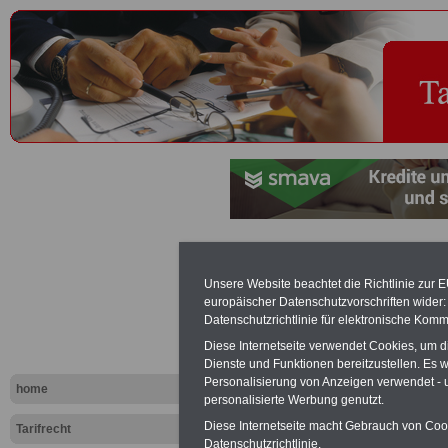
Tarifverträg
Unsere Website beachtet die Richtlinie zur 
Kirchen, Di
europäischer Datenschutzvorschriften wide
Datenschutzrichtlinie für elektronische Komm
AWO
Diese Internetseite verwendet Cookies, um 
Dienste und Funktionen bereitzustellen. Es
Personalisierung von Anzeigen verwendet - un
home
personalisierte Werbung genutzt.
PDF-SERVICE "Beamtinnen u
Für nur 15 Euro (inkl. MwSt.) 
Diese Internetseite macht Gebrauch von Cooki
Tarifrecht
können Sie mehr als zehn B
Datenschutzrichtlinie.