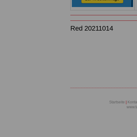
Red 20211014
Startseite
|
Konta
www.t