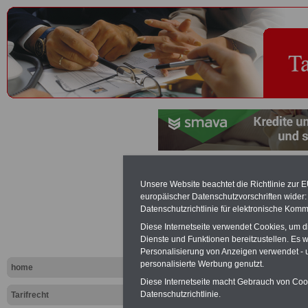
Strukturausgleich beim neuen
Unsere Website beachtet die Richtlinie zur 
Dienst
europäischer Datenschutzvorschriften wide
Datenschutzrichtlinie für elektronische Komm
PDF-SERVICE "Beamtinnen u
Diese Internetseite verwendet Cookies, um 
Für nur 15 Euro (inkl. MwSt.) 
Dienste und Funktionen bereitzustellen. Es
können Sie mehr als zehn B
Personalisierung von Anzeigen verwendet - un
und Beamte sowie Öffentlicher
personalisierte Werbung genutzt.
home
ausdrucken. Der PDF-SERVICE
Diese Internetseite macht Gebrauch von Cooki
zum Tarifrecht für den öffen
Datenschutzrichtlinie.
Tarifrecht
das mindestens einmal im Jahr 