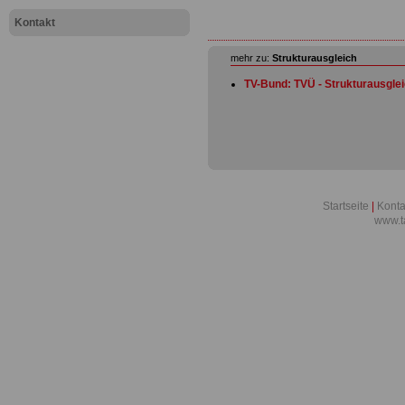
Kontakt
mehr zu:
Strukturausgleich
TV-Bund: TVÜ - Strukturausglei
Startseite
|
Konta
www.t