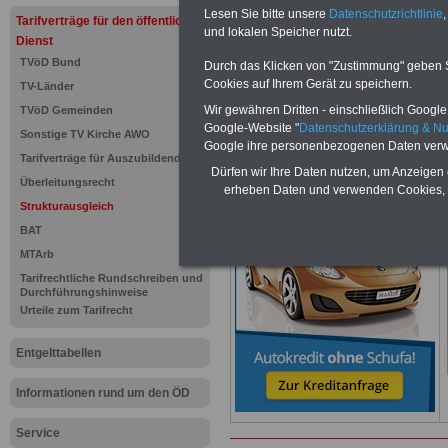
Komfort: Sie können aus d
Lesen Sie bitte unsere
Datenschutzrichtlinie
,
Tarifverträge für den öffentlichen
direkt zur weiterführenden 
und lokalen Speicher nutzt.
Dienst
mehrere OnlineBücher bzw. w
Beamtinnen und Beamte mit de
TVöD Bund
Durch das Klicken von "Zustimmung" geben Sie
und Ländern, Beamtenversorg
Cookies auf Ihrem Gerät zu speichern.
TV-Länder
Nebentätig-keitsrecht für Be
Wir gewähren Dritten - einschließlich Google -
TVöD Gemeinden
wir ausgewählte Links, z.B. N
Google-Website "
Datenschutzerklärung & N
Sonstige TV Kirche AWO
Teilzeitantrag usw.
>>>hier z
Google ihre personenbezogenen Daten verw
Tarifverträge für Auszubildende
Hier den schufafreien Kredit der Sig
Dürfen wir Ihre Daten nutzen, um Anzeigen 
Überleitungsrecht
erheben Daten und verwenden Cookies, 
Strukturausgleich
BAT
MTArb
Tarifrechtliche Rundschreiben und
Durchführungshinweise
Urteile zum Tarifrecht
Entgelttabellen
Informationen rund um den ÖD
Service