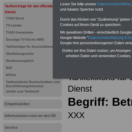
Einkomm
Lesen Sie bitte unsere
Datenschutzrichtlinie
,
Jahr 20
Tarifverträge für den öffentlichen
Nebentät
und lokalen Speicher nutzt.
Dienst
(32 GB)
TVöD Bund
Wissens
Durch das Klicken von "Zustimmung" geben Sie
Beamten
Cookies auf Ihrem Gerät zu speichern.
TV-Länder
auf dem 
Wir gewähren Dritten - einschließlich Google -
TVöD Gemeinden
Arbeitne
Berufsei
Google-Website "
Datenschutzerklärung & N
Sonstige TV Kirche AWO
öffentli
Google ihre personenbezogenen Daten verw
Tarifverträge für Auszubildende
>>>Hier
Dürfen wir Ihre Daten nutzen, um Anzeigen 
Überleitungsrecht
erheben Daten und verwenden Cookies, 
Strukturausgleich
Zurück zur Übe
BAT
Tariflexikons für
MTArb
Tarifrechtliche Rundschreiben und
Dienst
Durchführungshinweise
Urteile zum Tarifrecht
Begriff: B
Entgelttabellen
XXX
Informationen rund um den ÖD
Service