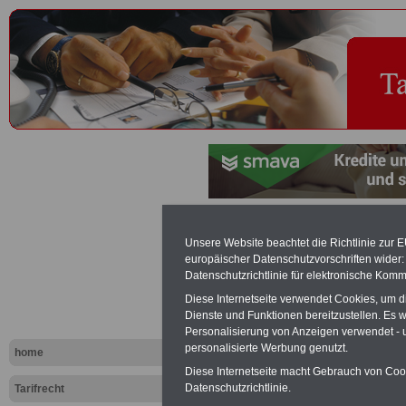
Betreuungs
Unsere Website beachtet die Richtlinie zur 
europäischer Datenschutzvorschriften wide
- Tariflexik
Datenschutzrichtlinie für elektronische Komm
Diese Internetseite verwendet Cookies, um 
Dienste und Funktionen bereitzustellen. Es
Exklusi
Personalisierung von Anzeigen verwendet - un
inkl. Ve
personalisierte Werbung genutzt.
home
Der INFO
Diese Internetseite macht Gebrauch von Cooki
seit 1997
Datenschutzrichtlinie.
Tarifrecht
des öffe