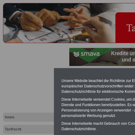
Tarifregelu
Unsere Website beachtet die Richtlinie zur 
europäischer Datenschutzvorschriften wide
Tariflexikon
Datenschutzrichtlinie für elektronische Komm
Diese Internetseite verwendet Cookies, um 
Dienste und Funktionen bereitzustellen. Es
Exklusi
Personalisierung von Anzeigen verwendet - un
inkl. Ve
personalisierte Werbung genutzt.
home
Der INFO
Diese Internetseite macht Gebrauch von Cooki
seit 1997
Datenschutzrichtlinie.
Tarifrecht
des öffe