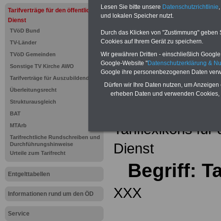
Einkomm
Lesen Sie bitte unsere
Datenschutzrichtlinie
,
Jahr 20
Tarifverträge für den öffentlichen
Nebentät
und lokalen Speicher nutzt.
Dienst
(32 GB)
TVöD Bund
Wissens
Durch das Klicken von "Zustimmung" geben Sie
Beamten
Cookies auf Ihrem Gerät zu speichern.
TV-Länder
auf dem 
Wir gewähren Dritten - einschließlich Google -
TVöD Gemeinden
Arbeitne
Berufsei
Google-Website "
Datenschutzerklärung & N
Sonstige TV Kirche AWO
öffentli
Google ihre personenbezogenen Daten verw
Tarifverträge für Auszubildende
>>>Hier
Dürfen wir Ihre Daten nutzen, um Anzeigen 
Überleitungsrecht
erheben Daten und verwenden Cookies, 
Strukturausgleich
Zurück zur Übe
BAT
Tariflexikons für
MTArb
Tarifrechtliche Rundschreiben und
Dienst
Durchführungshinweise
Urteile zum Tarifrecht
Begriff: T
Entgelttabellen
XXX
Informationen rund um den ÖD
Service