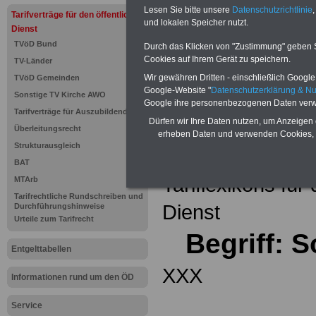
Einkomm
Lesen Sie bitte unsere
Datenschutzrichtlinie
,
Jahr 20
Tarifverträge für den öffentlichen
Nebentät
und lokalen Speicher nutzt.
Dienst
(32 GB)
TVöD Bund
Wissens
Durch das Klicken von "Zustimmung" geben Sie
Beamten
Cookies auf Ihrem Gerät zu speichern.
TV-Länder
auf dem 
Wir gewähren Dritten - einschließlich Google -
TVöD Gemeinden
Arbeitne
Berufsei
Google-Website "
Datenschutzerklärung & N
Sonstige TV Kirche AWO
öffentli
Google ihre personenbezogenen Daten verw
Tarifverträge für Auszubildende
>>>Hier
Dürfen wir Ihre Daten nutzen, um Anzeigen 
Überleitungsrecht
erheben Daten und verwenden Cookies, 
Strukturausgleich
Zurück zur Übe
BAT
Tariflexikons für
MTArb
Tarifrechtliche Rundschreiben und
Dienst
Durchführungshinweise
Urteile zum Tarifrecht
Begriff: 
Entgelttabellen
XXX
Informationen rund um den ÖD
Service