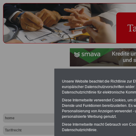
Sonntagsarb
Unsere Website beachtet die Richtlinie zur 
europäischer Datenschutzvorschriften wide
Tariflexikon
Datenschutzrichtlinie für elektronische Komm
Diese Internetseite verwendet Cookies, um 
Dienste und Funktionen bereitzustellen. Es
Exklusi
Personalisierung von Anzeigen verwendet - un
inkl. Ve
personalisierte Werbung genutzt.
home
Der INFO
Diese Internetseite macht Gebrauch von Cooki
seit 1997
Datenschutzrichtlinie.
Tarifrecht
des öffe