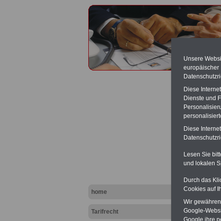
Unsere Websit
europäischer
Datenschutzri
Diese Interne
Dienste und F
Personalisier
personalisier
Vergle
Diese Interne
Datenschutzric
Lesen Sie bit
und lokalen S
Durch das Kli
Cookies auf I
home
Wir gewähren D
Google-Websi
Tarifrecht
Google ihre 