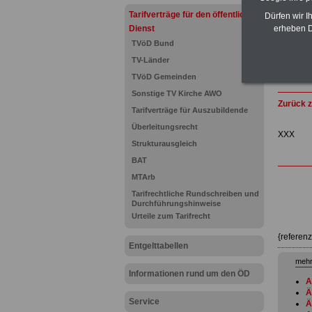
Tarifverträge für den öffentlichen
Dürfen wir I
Dienst
erheben D
TVöD Bund
TV-Länder
TVöD Gemeinden
Sonstige TV Kirche AWO
Zurück z
Tarifverträge für Auszubildende
Überleitungsrecht
XXX
Strukturausgleich
BAT
MTArb
Tarifrechtliche Rundschreiben und
Durchführungshinweise
Urteile zum Tarifrecht
{referen
Entgelttabellen
mehr
Informationen rund um den ÖD
A
Ä
Service
Ä