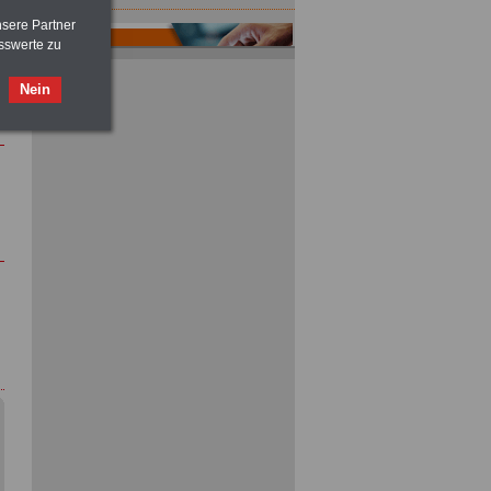
nsere Partner
sswerte zu
Nein
ACHTUNG
Tarifrecht für den öffentlichen
Dienst: TVöD und TV-L
>>>
OnlineBuch
für nur 7,50 Euro
ACHTUNG
Nebentätigkeitsrecht:
vor Jobaufnahme
schlau machen
>>>
OnlineBuch
für nur 7,50 Euro