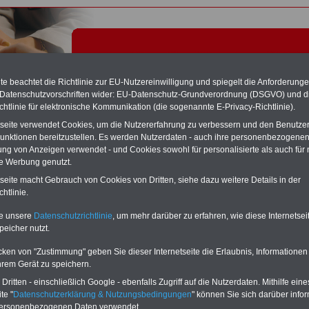
e beachtet die Richtlinie zur EU-Nutzereinwilligung und spiegelt die Anforderung
 Datenschutzvorschriften wider: EU-Datenschutz-Grundverordnung (DSGVO) und d
chtlinie für elektronische Kommunikation (die sogenannte E-Privacy-Richtlinie).
tseite verwendet Cookies, um die Nutzererfahrung zu verbessern und den Benutze
unktionen bereitzustellen. Es werden Nutzerdaten - auch ihre personenbezogenen
ung von Anzeigen verwendet - und Cookies sowohl für personalisierte als auch für 
te Werbung genutzt.
ichsentgelt für Arbeiter/innen - Tariflexikon
tseite macht Gebrauch von Cookies von Dritten, siehe dazu weitere Details in der
htlinie.
Exklusivangebot zum Komplettpreis von nur 22,50 Euro
te unsere
Datenschutzrichtlinie
, um mehr darüber zu erfahren, wie diese Internetse
inkl. Versand & MwSt.
peicher nutzt.
Der INFO-SERVICE Öffentliche Dienst/Beamte informiert
seit 1997 - also seit mehr als 25 Jahren - die Beschäftigten
cken von "Zustimmung" geben Sie dieser Internetseite die Erlaubnis, Informationen
des öffentlichen Dienstes zu wichtigen Themen rund um
hrem Gerät zu speichern.
Einkommen und Arbeitsbedingungen, u.a. auch
das im
Jahr 2025 neu aufgelegte eBook zum
ritten - einschließlich Google - ebenfalls Zugriff auf die Nutzerdaten. Mithilfe eine
Nebentätigkeitsrecht
. Insgesamt sind auf dem USB-Stick
te "
Datenschutzerklärung & Nutzungsbedingungen
" können Sie sich darüber infor
(32 GB)
acht Bücher aufgespielt, davon 3
Ratgeber
personenbezogenen Daten verwendet.