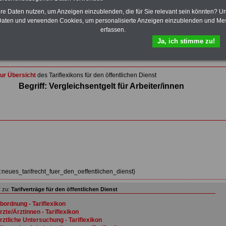
Wissenswertes für Beamtinnen und Beamte
,
Beamtenversorgungsrecht
und
Beihilferecht
. Ebenfalls
hre Daten nutzen, um Anzeigen einzublenden, die für Sie relevant sein könnten? U
auf dem Stick:
5 eBooks
: Nebentätigkeitsrecht für
aten und verwenden Cookies, um personalisierte Anzeigen einzublenden und Me
Arbeitnehmer und Beamte, Tarifrecht (TVöD, TV-L),
erfassen.
Berufseinstieg im öffentlichen Dienst, Rund ums Geld im
Ja, ich stimme zu!
öffentlichen Sektor sowie Frauen im öffentlichen Dienst
>>>Hier zum Bestellformular
ur Übersicht
des Tariflexikons für den öffentlichen Dienst
Begriff: Vergleichsentgelt für Arbeiter/innen
z:neues_tarifrecht_fuer_den_oeffentlichen_dienst}
 zu:
Tarifverträge für den öffentlichen Dienst
bordnung - Tariflexikon
rzte/Ärztinnen - Tariflexikon
rztliche Untersuchung - Tariflexikon