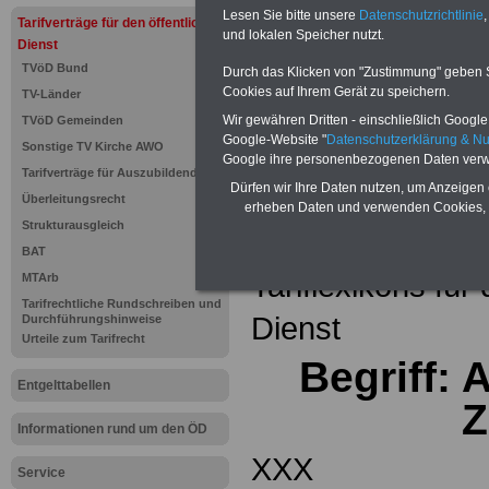
Einkomm
Lesen Sie bitte unsere
Datenschutzrichtlinie
,
Jahr 20
Tarifverträge für den öffentlichen
Nebentät
und lokalen Speicher nutzt.
Dienst
(32 GB)
TVöD Bund
Wissens
Durch das Klicken von "Zustimmung" geben Sie
Beamten
Cookies auf Ihrem Gerät zu speichern.
TV-Länder
auf dem 
Wir gewähren Dritten - einschließlich Google -
TVöD Gemeinden
Arbeitne
Berufsei
Google-Website "
Datenschutzerklärung & N
Sonstige TV Kirche AWO
öffentli
Google ihre personenbezogenen Daten verw
Tarifverträge für Auszubildende
>>>Hier
Dürfen wir Ihre Daten nutzen, um Anzeigen 
Überleitungsrecht
erheben Daten und verwenden Cookies, 
Strukturausgleich
Zurück zur Übe
BAT
Tariflexikons für
MTArb
Tarifrechtliche Rundschreiben und
Dienst
Durchführungshinweise
Urteile zum Tarifrecht
Begriff:
Entgelttabellen
Z
Informationen rund um den ÖD
XXX
Service