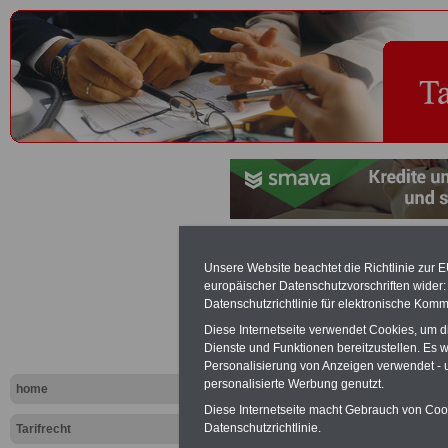
Anrechenbar
Unsere Website beachtet die Richtlinie zur 
europäischer Datenschutzvorschriften wide
Tariflexikon
Datenschutzrichtlinie für elektronische Komm
Diese Internetseite verwendet Cookies, um 
Dienste und Funktionen bereitzustellen. Es
Exklusi
Personalisierung von Anzeigen verwendet - un
inkl. Ve
personalisierte Werbung genutzt.
home
Der INFO
Diese Internetseite macht Gebrauch von Cooki
seit 1997
Datenschutzrichtlinie.
Tarifrecht
des öffe