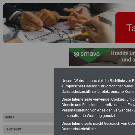
Stufenzuor
Unsere Website beachtet die Richtlinie zur 
europäischer Datenschutzvorschriften wide
Angestellten
Datenschutzrichtlinie für elektronische Komm
Diese Internetseite verwendet Cookies, um 
Dienste und Funktionen bereitzustellen. Es
Exklusi
Personalisierung von Anzeigen verwendet - un
inkl. Ve
personalisierte Werbung genutzt.
home
Der INFO
Diese Internetseite macht Gebrauch von Cooki
seit 1997
Datenschutzrichtlinie.
Tarifrecht
des öffe