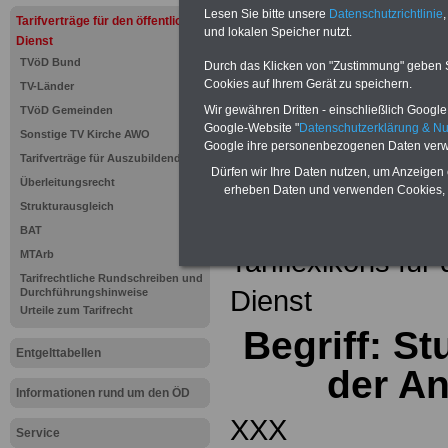
Einkomm
Lesen Sie bitte unsere
Datenschutzrichtlinie
,
Jahr 20
Tarifverträge für den öffentlichen
Nebentät
und lokalen Speicher nutzt.
Dienst
(32 GB)
TVöD Bund
Wissens
Durch das Klicken von "Zustimmung" geben Sie
Beamten
Cookies auf Ihrem Gerät zu speichern.
TV-Länder
auf dem 
Wir gewähren Dritten - einschließlich Google -
TVöD Gemeinden
Arbeitne
Berufsei
Google-Website "
Datenschutzerklärung & N
Sonstige TV Kirche AWO
öffentli
Google ihre personenbezogenen Daten verw
Tarifverträge für Auszubildende
>>>Hier
Dürfen wir Ihre Daten nutzen, um Anzeigen 
Überleitungsrecht
erheben Daten und verwenden Cookies, 
Strukturausgleich
Zurück zur Übe
BAT
Tariflexikons für
MTArb
Tarifrechtliche Rundschreiben und
Dienst
Durchführungshinweise
Urteile zum Tarifrecht
Begriff: S
Entgelttabellen
der An
Informationen rund um den ÖD
XXX
Service