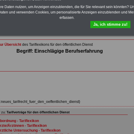
Wissenswertes für Beamtinnen und Beamte
,
Beamtenversorgungsrecht
und
Beihilferecht
. Ebenfalls
hre Daten nutzen, um Anzeigen einzublenden, die für Sie relevant sein könnten? U
auf dem Stick:
5 eBooks
: Nebentätigkeitsrecht für
aten und verwenden Cookies, um personalisierte Anzeigen einzublenden und Me
Arbeitnehmer und Beamte, Tarifrecht (TVöD, TV-L),
erfassen.
Berufseinstieg im öffentlichen Dienst, Rund ums Geld im
Ja, ich stimme zu!
öffentlichen Sektor sowie Frauen im öffentlichen Dienst
>>>Hier zum Bestellformular
ur Übersicht
des Tariflexikons für den öffentlichen Dienst
Begriff: Einschlägige Berufserfahrung
z:neues_tarifrecht_fuer_den_oeffentlichen_dienst}
 zu:
Tarifverträge für den öffentlichen Dienst
bordnung - Tariflexikon
rzte/Ärztinnen - Tariflexikon
rztliche Untersuchung - Tariflexikon