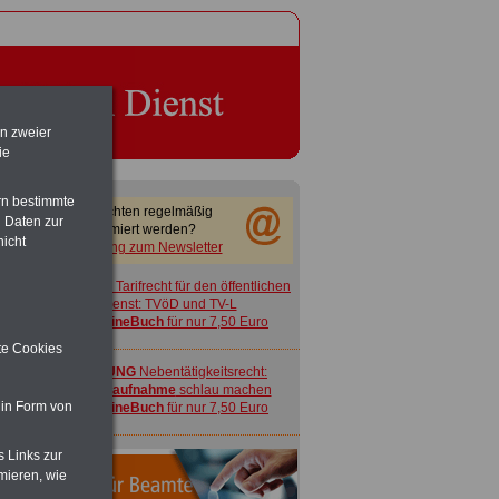
en zweier
ie
rn bestimmte
Sie möchten regelmäßig
 Daten zur
informiert werden?
nicht
Anmeldung zum Newsletter
ACHTUNG
Tarifrecht für den öffentlichen
Dienst: TVöD und TV-L
>>>
OnlineBuch
für nur 7,50 Euro
ite Cookies
ACHTUNG
Nebentätigkeitsrecht:
vor Jobaufnahme
schlau machen
 in Form von
>>>
OnlineBuch
für nur 7,50 Euro
s Links zur
mieren, wie