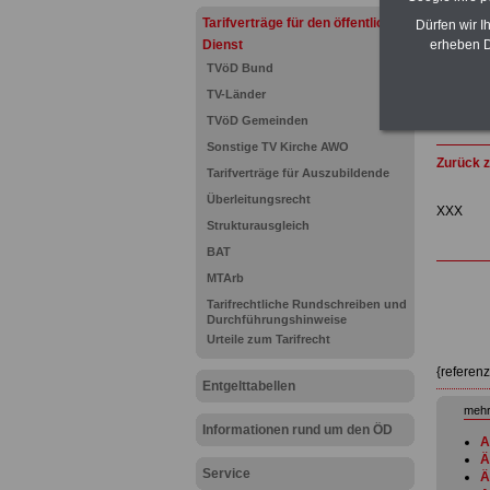
Tarifverträge für den öffentlichen
Dürfen wir I
Dienst
erheben D
TVöD Bund
TV-Länder
TVöD Gemeinden
Sonstige TV Kirche AWO
Zurück z
Tarifverträge für Auszubildende
Überleitungsrecht
XXX
Strukturausgleich
BAT
MTArb
Tarifrechtliche Rundschreiben und
Durchführungshinweise
Urteile zum Tarifrecht
{referen
Entgelttabellen
mehr
Informationen rund um den ÖD
A
Ä
Service
Ä