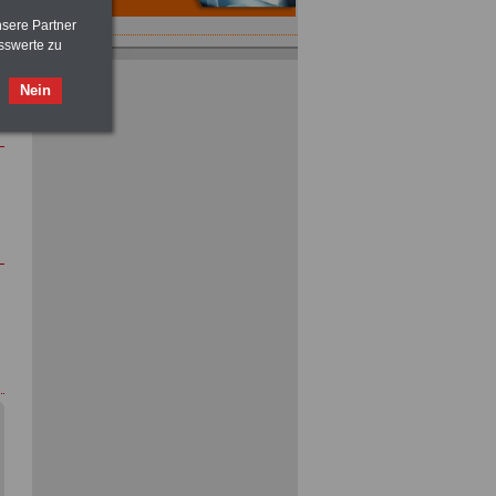
nsere Partner
sswerte zu
Nein
ACHTUNG
Tarifrecht für den öffentlichen
Dienst: TVöD und TV-L
>>>
OnlineBuch
für nur 7,50 Euro
ACHTUNG
Nebentätigkeitsrecht:
vor Jobaufnahme
schlau machen
>>>
OnlineBuch
für nur 7,50 Euro