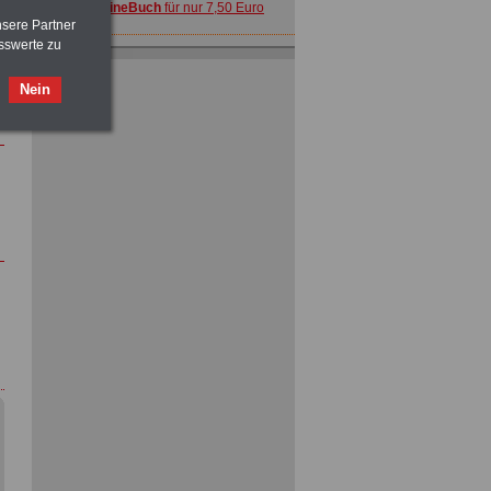
>>>
OnlineBuch
für nur 7,50 Euro
nsere Partner
sswerte zu
Nein
ACHTUNG
Nebentätigkeitsrecht:
vor Jobaufnahme
schlau machen
>>>
OnlineBuch
für nur 7,50 Euro
ACHTUNG
Tarifrecht für den öffentlichen
Dienst: TVöD und TV-L
>>>
OnlineBuch
für nur 7,50 Euro