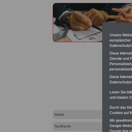
Unsere Websit
europäischer
Datenschutzri
Diese Interne
Dienste und F
Personalisier
personalisier
Pausch
Diese Interne
Datenschutzric
Lesen Sie bit
und lokalen S
Durch das Kli
Cookies auf I
home
Wir gewähren D
Google-Websi
Tarifrecht
Google ihre 