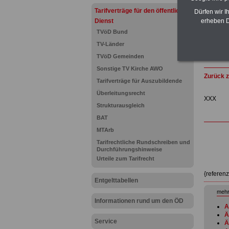
Tarifverträge für den öffentlichen
Dürfen wir I
Dienst
erheben D
TVöD Bund
TV-Länder
TVöD Gemeinden
Sonstige TV Kirche AWO
Zurück z
Tarifverträge für Auszubildende
Überleitungsrecht
XXX
Strukturausgleich
BAT
MTArb
Tarifrechtliche Rundschreiben und
Durchführungshinweise
Urteile zum Tarifrecht
{referen
Entgelttabellen
mehr
Informationen rund um den ÖD
A
Ä
Service
Ä