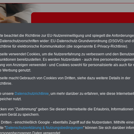
e beachtet die Richtlinie zur EU-Nutzereinwilligung und spiegelt die Anforderung
 Datenschutzvorschriften wider: EU-Datenschutz-Grundverordnung (DSGVO) und d
chtlinie für elektronische Kommunikation (die sogenannte E-Privacy-Richtlinie).
tseite verwendet Cookies, um die Nutzererfahrung zu verbessern und den Benutze
unktionen bereitzustellen. Es werden Nutzerdaten - auch ihre personenbezogenen
ung von Anzeigen verwendet - und Cookies sowohl für personalisierte als auch für 
te Werbung genutzt.
alentgelt - Tariflexikon
tseite macht Gebrauch von Cookies von Dritten, siehe dazu weitere Details in der
htlinie.
Exklusivangebot zum Komplettpreis von nur 22,50 Euro
te unsere
Datenschutzrichtlinie
, um mehr darüber zu erfahren, wie diese Internetse
inkl. Versand & MwSt.
peicher nutzt.
Der INFO-SERVICE Öffentliche Dienst/Beamte informiert
seit 1997 - also seit mehr als 25 Jahren - die Beschäftigten
cken von "Zustimmung" geben Sie dieser Internetseite die Erlaubnis, Informationen
des öffentlichen Dienstes zu wichtigen Themen rund um
hrem Gerät zu speichern.
Einkommen und Arbeitsbedingungen, u.a. auch
das im
Jahr 2025 neu aufgelegte eBook zum
ritten - einschließlich Google - ebenfalls Zugriff auf die Nutzerdaten. Mithilfe eine
Nebentätigkeitsrecht
. Insgesamt sind auf dem USB-Stick
te "
Datenschutzerklärung & Nutzungsbedingungen
" können Sie sich darüber infor
(32 GB)
acht Bücher aufgespielt, davon 3
Ratgeber
personenbezogenen Daten verwendet.