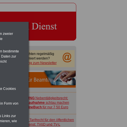
en zweier
ie
rn bestimmte
Sie möchten regelmäßig
 Daten zur
informiert werden?
nicht
Anmeldung zum Newsletter
ite Cookies
ACHTUNG
Nebentätigkeitsrecht:
vor Jobaufnahme
schlau machen
 in Form von
>>>
OnlineBuch
für nur 7,50 Euro
s Links zur
ACHTUNG
Tarifrecht für den öffentlichen
mieren, wie
Dienst: TVöD und TV-L