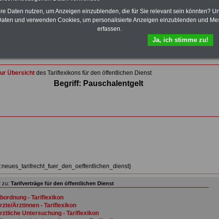
Wissenswertes für Beamtinnen und Beamte
,
Beamtenversorgungsrecht
und
Beihilferecht
. Ebenfalls
hre Daten nutzen, um Anzeigen einzublenden, die für Sie relevant sein könnten? U
auf dem Stick:
5 eBooks
: Nebentätigkeitsrecht für
aten und verwenden Cookies, um personalisierte Anzeigen einzublenden und Me
Arbeitnehmer und Beamte, Tarifrecht (TVöD, TV-L),
erfassen.
Berufseinstieg im öffentlichen Dienst, Rund ums Geld im
Ja, ich stimme zu!
öffentlichen Sektor sowie Frauen im öffentlichen Dienst
>>>Hier zum Bestellformular
ur Übersicht
des Tariflexikons für den öffentlichen Dienst
Begriff: Pauschalentgelt
z:neues_tarifrecht_fuer_den_oeffentlichen_dienst}
 zu:
Tarifverträge für den öffentlichen Dienst
bordnung - Tariflexikon
rzte/Ärztinnen - Tariflexikon
rztliche Untersuchung - Tariflexikon