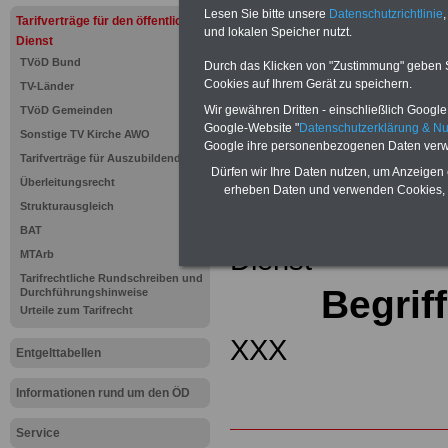
(32 GB)
Lesen Sie bitte unsere
Datenschutzrichtlinie
,
Tarifverträge für den öffentlichen
Wissens
und lokalen Speicher nutzt.
Beamten
Dienst
auf dem 
TVöD Bund
Durch das Klicken von "Zustimmung" geben Sie
Arbeitne
Cookies auf Ihrem Gerät zu speichern.
TV-Länder
Berufsei
öffentli
Wir gewähren Dritten - einschließlich Google -
TVöD Gemeinden
>>>Hier
Google-Website "
Datenschutzerklärung & N
Sonstige TV Kirche AWO
Google ihre personenbezogenen Daten verw
Tarifverträge für Auszubildende
Zurück zur Übe
Dürfen wir Ihre Daten nutzen, um Anzeigen 
Überleitungsrecht
erheben Daten und verwenden Cookies, 
Strukturausgleich
Tariflexikons für
BAT
Dienst
MTArb
Tarifrechtliche Rundschreiben und
Begrif
Durchführungshinweise
Urteile zum Tarifrecht
XXX
Entgelttabellen
Informationen rund um den ÖD
Service