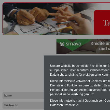
Übungen - T
Unsere Website beachtet die Richtlinie zur 
europäischer Datenschutzvorschriften wide
Datenschutzrichtlinie für elektronische Komm
Exklusi
Diese Internetseite verwendet Cookies, um 
inkl. Ve
Dienste und Funktionen bereitzustellen. Es
Der INFO
Personalisierung von Anzeigen verwendet - un
seit 1997
personalisierte Werbung genutzt.
home
des öffe
Einkomm
Diese Internetseite macht Gebrauch von Cooki
Jahr 20
Datenschutzrichtlinie.
Tarifrecht
Nebentät