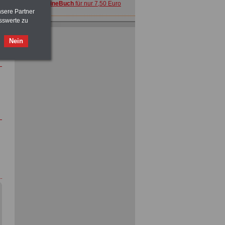
>>>
OnlineBuch
für nur 7,50 Euro
nsere Partner
sswerte zu
Nein
ACHTUNG
Tarifrecht für den öffentlichen
Dienst: TVöD und TV-L
>>>
OnlineBuch
für nur 7,50 Euro
ACHTUNG
Nebentätigkeitsrecht:
vor Jobaufnahme
schlau machen
>>>
OnlineBuch
für nur 7,50 Euro