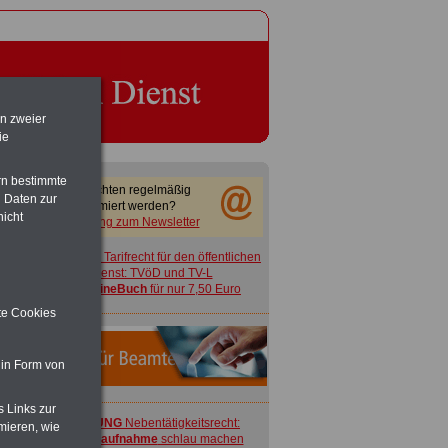
en zweier
ie
rn bestimmte
Sie möchten regelmäßig
 Daten zur
informiert werden?
nicht
Anmeldung zum Newsletter
ACHTUNG
Tarifrecht für den öffentlichen
Dienst: TVöD und TV-L
>>>
OnlineBuch
für nur 7,50 Euro
ite Cookies
 in Form von
s Links zur
ACHTUNG
Nebentätigkeitsrecht:
mieren, wie
vor Jobaufnahme
schlau machen