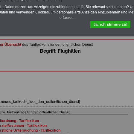
Wissenswertes für Beamtinnen und Beamte
,
Beamtenversorgungsrecht
und
Beihilferecht
. Ebenfalls
hre Daten nutzen, um Anzeigen einzublenden, die für Sie relevant sein könnten? U
auf dem Stick:
5 eBooks
: Nebentätigkeitsrecht für
aten und verwenden Cookies, um personalisierte Anzeigen einzublenden und Me
Arbeitnehmer und Beamte, Tarifrecht (TVöD, TV-L),
erfassen.
Berufseinstieg im öffentlichen Dienst, Rund ums Geld im
Ja, ich stimme zu!
öffentlichen Sektor sowie Frauen im öffentlichen Dienst
>>>Hier zum Bestellformular
ur Übersicht
des Tariflexikons für den öffentlichen Dienst
Begriff: Flughäfen
z:neues_tarifrecht_fuer_den_oeffentlichen_dienst}
 zu:
Tarifverträge für den öffentlichen Dienst
bordnung - Tariflexikon
rzte/Ärztinnen - Tariflexikon
rztliche Untersuchung - Tariflexikon