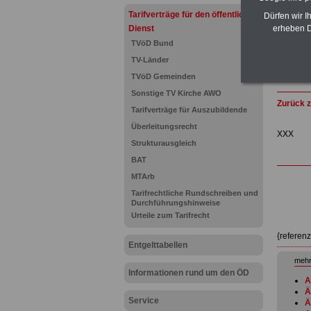
Tarifverträge für den öffentlichen
Dürfen wir I
Dienst
erheben D
TVöD Bund
TV-Länder
TVöD Gemeinden
Sonstige TV Kirche AWO
Zurück z
Tarifverträge für Auszubildende
Überleitungsrecht
XXX
Strukturausgleich
BAT
MTArb
Tarifrechtliche Rundschreiben und
Durchführungshinweise
Urteile zum Tarifrecht
{referen
Entgelttabellen
mehr
Informationen rund um den ÖD
A
Ä
Service
Ä