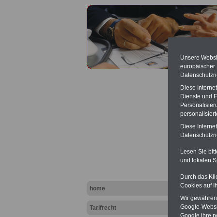
Unsere Websit
europäischer
Datenschutzri
Diese Interne
Dienste und F
Personalisier
personalisier
Flughä
Diese Interne
Datenschutzric
Lesen Sie bit
und lokalen S
Durch das Kli
Cookies auf I
home
Wir gewähren D
Google-Websi
Tarifrecht
Google ihre 