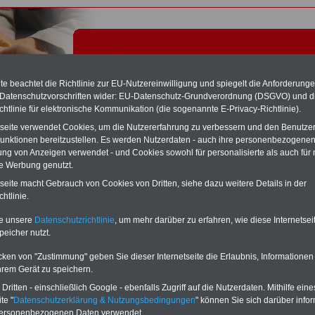
e beachtet die Richtlinie zur EU-Nutzereinwilligung und spiegelt die Anforderung
 Datenschutzvorschriften wider: EU-Datenschutz-Grundverordnung (DSGVO) und d
chtlinie für elektronische Kommunikation (die sogenannte E-Privacy-Richtlinie).
tseite verwendet Cookies, um die Nutzererfahrung zu verbessern und den Benutze
unktionen bereitzustellen. Es werden Nutzerdaten - auch ihre personenbezogenen
ung von Anzeigen verwendet - und Cookies sowohl für personalisierte als auch für 
te Werbung genutzt.
fen - Tariflexikon
tseite macht Gebrauch von Cookies von Dritten, siehe dazu weitere Details in der
htlinie.
Exklusivangebot zum Komplettpreis von nur 22,50 Euro
te unsere
Datenschutzrichtlinie
, um mehr darüber zu erfahren, wie diese Internetse
inkl. Versand & MwSt.
peicher nutzt.
Der INFO-SERVICE Öffentliche Dienst/Beamte informiert
seit 1997 - also seit mehr als 25 Jahren - die Beschäftigten
cken von "Zustimmung" geben Sie dieser Internetseite die Erlaubnis, Informationen
des öffentlichen Dienstes zu wichtigen Themen rund um
hrem Gerät zu speichern.
Einkommen und Arbeitsbedingungen, u.a. auch
das im
Jahr 2025 neu aufgelegte eBook zum
ritten - einschließlich Google - ebenfalls Zugriff auf die Nutzerdaten. Mithilfe eine
Nebentätigkeitsrecht
. Insgesamt sind auf dem USB-Stick
te "
Datenschutzerklärung & Nutzungsbedingungen
" können Sie sich darüber infor
(32 GB)
acht Bücher aufgespielt, davon 3
Ratgeber
personenbezogenen Daten verwendet.