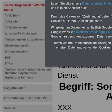
Einkomm
Lesen Sie bitte unsere
Datenschutzrichtlinie
,
Jahr 20
Tarifverträge für den öffentlichen
Nebentät
und lokalen Speicher nutzt.
Dienst
(32 GB)
TVöD Bund
Wissens
Durch das Klicken von "Zustimmung" geben Sie
Beamten
Cookies auf Ihrem Gerät zu speichern.
TV-Länder
auf dem 
Wir gewähren Dritten - einschließlich Google -
TVöD Gemeinden
Arbeitne
Berufsei
Google-Website "
Datenschutzerklärung & N
Sonstige TV Kirche AWO
öffentli
Google ihre personenbezogenen Daten verw
Tarifverträge für Auszubildende
>>>Hier
Dürfen wir Ihre Daten nutzen, um Anzeigen 
Überleitungsrecht
erheben Daten und verwenden Cookies, 
Strukturausgleich
Zurück zur Übe
BAT
Tariflexikons für
MTArb
Tarifrechtliche Rundschreiben und
Dienst
Durchführungshinweise
Urteile zum Tarifrecht
Begriff: S
Entgelttabellen
A
Informationen rund um den ÖD
XXX
Service