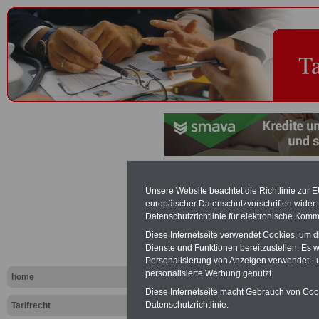
Sonderforme
Unsere Website beachtet die Richtlinie zur 
europäischer Datenschutzvorschriften wide
Tariflexikon
Datenschutzrichtlinie für elektronische Komm
Diese Internetseite verwendet Cookies, um 
Dienste und Funktionen bereitzustellen. Es
Exklusi
Personalisierung von Anzeigen verwendet - un
inkl. Ve
personalisierte Werbung genutzt.
home
Der INFO
Diese Internetseite macht Gebrauch von Cooki
seit 1997
Datenschutzrichtlinie.
Tarifrecht
des öffe