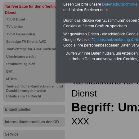
Einkomm
Lesen Sie bitte unsere
Datenschutzrichtlinie
,
Jahr 20
Tarifverträge für den öffentlichen
Nebentät
und lokalen Speicher nutzt.
Dienst
(32 GB)
TVöD Bund
Wissens
Durch das Klicken von "Zustimmung" geben Sie
Beamten
Cookies auf Ihrem Gerät zu speichern.
TV-Länder
auf dem 
Wir gewähren Dritten - einschließlich Google -
TVöD Gemeinden
Arbeitne
Berufsei
Google-Website "
Datenschutzerklärung & N
Sonstige TV Kirche AWO
öffentli
Google ihre personenbezogenen Daten verw
Tarifverträge für Auszubildende
>>>Hier
Dürfen wir Ihre Daten nutzen, um Anzeigen 
Überleitungsrecht
erheben Daten und verwenden Cookies, 
Strukturausgleich
Zurück zur Übe
BAT
Tariflexikons für
MTArb
Tarifrechtliche Rundschreiben und
Dienst
Durchführungshinweise
Urteile zum Tarifrecht
Begriff: Um
Entgelttabellen
XXX
Informationen rund um den ÖD
Service