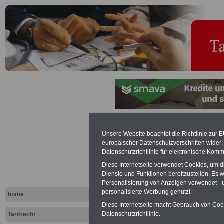
Umzugstarif
Unsere Website beachtet die Richtlinie zur 
europäischer Datenschutzvorschriften wide
Tariflexikon
Datenschutzrichtlinie für elektronische Komm
Diese Internetseite verwendet Cookies, um 
Dienste und Funktionen bereitzustellen. Es
Exklusi
Personalisierung von Anzeigen verwendet - un
inkl. Ve
personalisierte Werbung genutzt.
home
Der INFO
Diese Internetseite macht Gebrauch von Cooki
seit 1997
Datenschutzrichtlinie.
Tarifrecht
des öffe