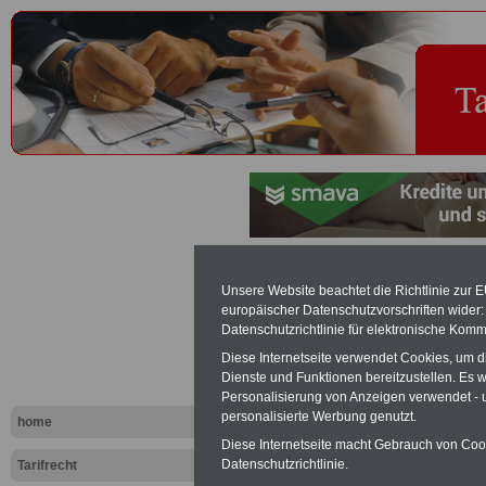
Tarifgemein
Unsere Website beachtet die Richtlinie zur 
europäischer Datenschutzvorschriften wide
Länder (TdL
Datenschutzrichtlinie für elektronische Komm
Diese Internetseite verwendet Cookies, um 
Dienste und Funktionen bereitzustellen. Es
Exklusi
Personalisierung von Anzeigen verwendet - un
inkl. Ve
personalisierte Werbung genutzt.
home
Der INFO
Diese Internetseite macht Gebrauch von Cooki
seit 1997
Datenschutzrichtlinie.
Tarifrecht
des öffe