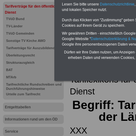
Einkomm
Lesen Sie bitte unsere
Datenschutzrichtlinie
,
Jahr 20
Tarifverträge für den öffentlichen
Nebentät
und lokalen Speicher nutzt.
Dienst
(32 GB)
TVöD Bund
Wissens
Durch das Klicken von "Zustimmung" geben Sie
Beamten
Cookies auf Ihrem Gerät zu speichern.
TV-Länder
auf dem 
Wir gewähren Dritten - einschließlich Google -
TVöD Gemeinden
Arbeitne
Berufsei
Google-Website "
Datenschutzerklärung & N
Sonstige TV Kirche AWO
öffentli
Google ihre personenbezogenen Daten verw
Tarifverträge für Auszubildende
>>>Hier
Dürfen wir Ihre Daten nutzen, um Anzeigen 
Überleitungsrecht
erheben Daten und verwenden Cookies, 
Strukturausgleich
Zurück zur Übe
BAT
Tariflexikons für
MTArb
Tarifrechtliche Rundschreiben und
Dienst
Durchführungshinweise
Urteile zum Tarifrecht
Begriff: Ta
Entgelttabellen
der Lä
Informationen rund um den ÖD
XXX
Service