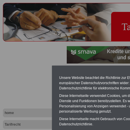
Arbeit an S
Unsere Website beachtet die Richtlinie zur 
europäischer Datenschutzvorschriften wide
Tariflexikon
Datenschutzrichtlinie für elektronische Komm
Diese Internetseite verwendet Cookies, um 
Dienste und Funktionen bereitzustellen. Es
Exklusi
Personalisierung von Anzeigen verwendet - un
inkl. Ve
personalisierte Werbung genutzt.
home
Der INFO
Diese Internetseite macht Gebrauch von Cooki
seit 1997
Datenschutzrichtlinie.
Tarifrecht
des öffe