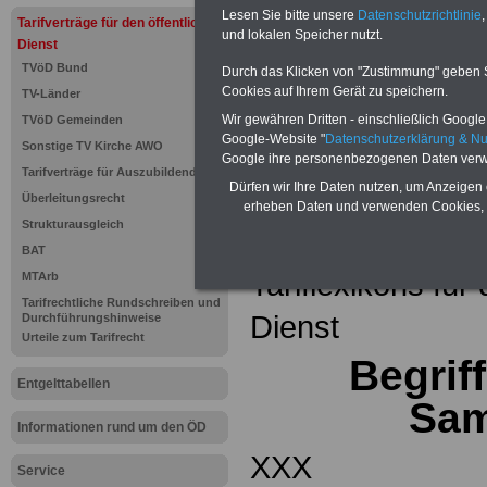
Einkomm
Lesen Sie bitte unsere
Datenschutzrichtlinie
,
Jahr 20
Tarifverträge für den öffentlichen
Nebentät
und lokalen Speicher nutzt.
Dienst
(32 GB)
TVöD Bund
Wissens
Durch das Klicken von "Zustimmung" geben Sie
Beamten
Cookies auf Ihrem Gerät zu speichern.
TV-Länder
auf dem 
Wir gewähren Dritten - einschließlich Google -
TVöD Gemeinden
Arbeitne
Berufsei
Google-Website "
Datenschutzerklärung & N
Sonstige TV Kirche AWO
öffentli
Google ihre personenbezogenen Daten verw
Tarifverträge für Auszubildende
>>>Hier
Dürfen wir Ihre Daten nutzen, um Anzeigen 
Überleitungsrecht
erheben Daten und verwenden Cookies, 
Strukturausgleich
Zurück zur Übe
BAT
Tariflexikons für
MTArb
Tarifrechtliche Rundschreiben und
Dienst
Durchführungshinweise
Urteile zum Tarifrecht
Begriff
Entgelttabellen
Sam
Informationen rund um den ÖD
XXX
Service