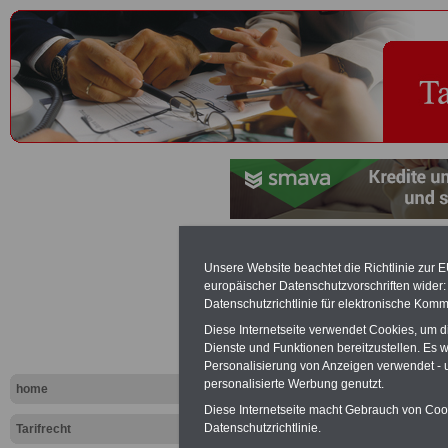
Arbeitnehme
Unsere Website beachtet die Richtlinie zur 
europäischer Datenschutzvorschriften wide
Tariflexikon
Datenschutzrichtlinie für elektronische Komm
Diese Internetseite verwendet Cookies, um 
Dienste und Funktionen bereitzustellen. Es
Exklusi
Personalisierung von Anzeigen verwendet - un
inkl. Ve
personalisierte Werbung genutzt.
home
Der INFO
Diese Internetseite macht Gebrauch von Cooki
seit 1997
Datenschutzrichtlinie.
Tarifrecht
des öffe