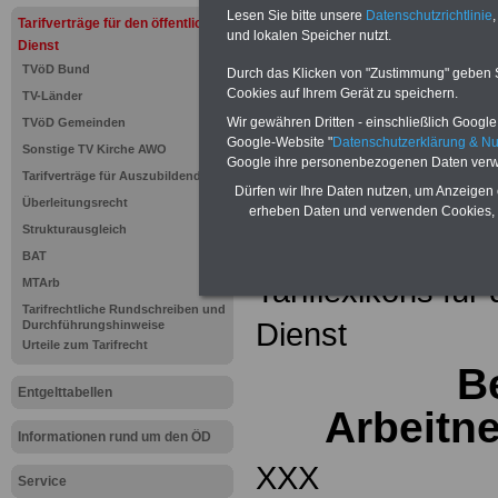
Einkomm
Lesen Sie bitte unsere
Datenschutzrichtlinie
,
Jahr 20
Tarifverträge für den öffentlichen
Nebentät
und lokalen Speicher nutzt.
Dienst
(32 GB)
TVöD Bund
Wissens
Durch das Klicken von "Zustimmung" geben Sie
Beamten
Cookies auf Ihrem Gerät zu speichern.
TV-Länder
auf dem 
Wir gewähren Dritten - einschließlich Google -
TVöD Gemeinden
Arbeitne
Berufsei
Google-Website "
Datenschutzerklärung & N
Sonstige TV Kirche AWO
öffentli
Google ihre personenbezogenen Daten verw
Tarifverträge für Auszubildende
>>>Hier
Dürfen wir Ihre Daten nutzen, um Anzeigen 
Überleitungsrecht
erheben Daten und verwenden Cookies, 
Strukturausgleich
Zurück zur Übe
BAT
Tariflexikons für
MTArb
Tarifrechtliche Rundschreiben und
Dienst
Durchführungshinweise
Urteile zum Tarifrecht
Be
Entgelttabellen
Arbeitn
Informationen rund um den ÖD
XXX
Service