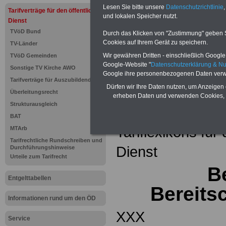
Einkomm
Lesen Sie bitte unsere
Datenschutzrichtlinie
,
Jahr 20
Tarifverträge für den öffentlichen
Nebentät
und lokalen Speicher nutzt.
Dienst
(32 GB)
TVöD Bund
Wissens
Durch das Klicken von "Zustimmung" geben Sie
Beamten
Cookies auf Ihrem Gerät zu speichern.
TV-Länder
auf dem 
Wir gewähren Dritten - einschließlich Google -
TVöD Gemeinden
Arbeitne
Berufsei
Google-Website "
Datenschutzerklärung & N
Sonstige TV Kirche AWO
öffentli
Google ihre personenbezogenen Daten verw
Tarifverträge für Auszubildende
>>>Hier
Dürfen wir Ihre Daten nutzen, um Anzeigen 
Überleitungsrecht
erheben Daten und verwenden Cookies, 
Strukturausgleich
Zurück zur Übe
BAT
Tariflexikons für
MTArb
Tarifrechtliche Rundschreiben und
Dienst
Durchführungshinweise
Urteile zum Tarifrecht
Be
Entgelttabellen
Bereits
Informationen rund um den ÖD
XXX
Service