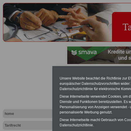
Bereitschaf
Unsere Website beachtet die Richtlinie zur 
europäischer Datenschutzvorschriften wide
Tariflexikon
Datenschutzrichtlinie für elektronische Komm
Diese Internetseite verwendet Cookies, um 
Dienste und Funktionen bereitzustellen. Es
Exklusi
Personalisierung von Anzeigen verwendet - un
inkl. Ve
personalisierte Werbung genutzt.
home
Der INFO
Diese Internetseite macht Gebrauch von Cooki
seit 1997
Datenschutzrichtlinie.
Tarifrecht
des öffe