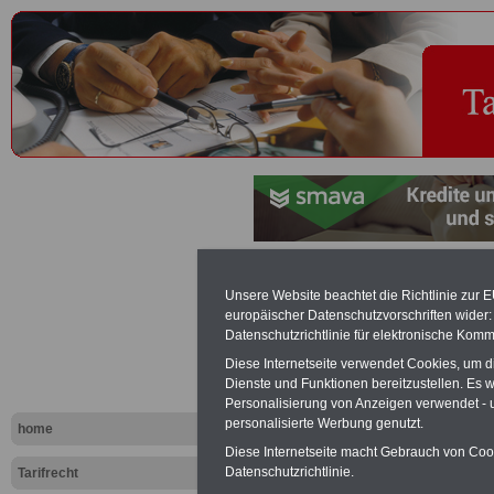
Auslandsdi
Unsere Website beachtet die Richtlinie zur 
europäischer Datenschutzvorschriften wide
Bundes - Ta
Datenschutzrichtlinie für elektronische Komm
Diese Internetseite verwendet Cookies, um 
Dienste und Funktionen bereitzustellen. Es
Exklusi
Personalisierung von Anzeigen verwendet - un
inkl. Ve
personalisierte Werbung genutzt.
home
Der INFO
Diese Internetseite macht Gebrauch von Cooki
seit 1997
Datenschutzrichtlinie.
Tarifrecht
des öffe