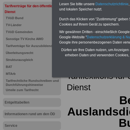
Einkomm
Lesen Sie bitte unsere
Datenschutzrichtlinie
,
Jahr 20
Tarifverträge für den öffentlichen
Nebentät
und lokalen Speicher nutzt.
Dienst
(32 GB)
TVöD Bund
Wissens
Durch das Klicken von "Zustimmung" geben Sie
Beamten
Cookies auf Ihrem Gerät zu speichern.
TV-Länder
auf dem 
Wir gewähren Dritten - einschließlich Google -
TVöD Gemeinden
Arbeitne
Berufsei
Google-Website "
Datenschutzerklärung & N
Sonstige TV Kirche AWO
öffentli
Google ihre personenbezogenen Daten verw
Tarifverträge für Auszubildende
>>>Hier
Dürfen wir Ihre Daten nutzen, um Anzeigen 
Überleitungsrecht
erheben Daten und verwenden Cookies, 
Strukturausgleich
Zurück zur Übe
BAT
Tariflexikons für
MTArb
Tarifrechtliche Rundschreiben und
Dienst
Durchführungshinweise
Urteile zum Tarifrecht
Be
Entgelttabellen
Auslandsdi
Informationen rund um den ÖD
B
Service