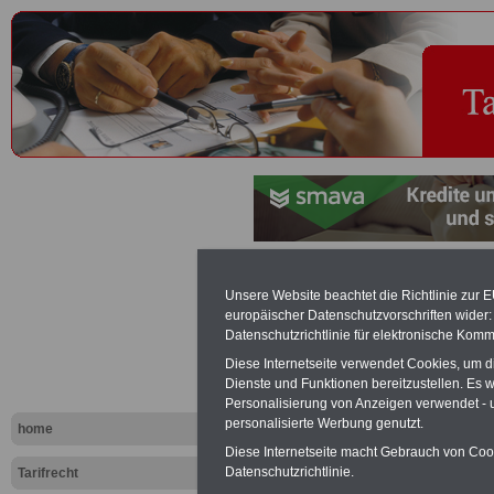
Fachkräfte -
Unsere Website beachtet die Richtlinie zur 
europäischer Datenschutzvorschriften wide
Datenschutzrichtlinie für elektronische Komm
Exklusi
Diese Internetseite verwendet Cookies, um 
inkl. Ve
Dienste und Funktionen bereitzustellen. Es
Der INFO
Personalisierung von Anzeigen verwendet - un
seit 1997
personalisierte Werbung genutzt.
home
des öffe
Einkomm
Diese Internetseite macht Gebrauch von Cooki
Jahr 20
Datenschutzrichtlinie.
Tarifrecht
Nebentät