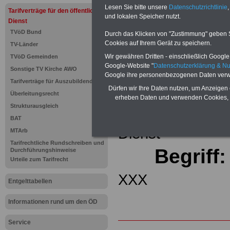
(32 GB)
Lesen Sie bitte unsere
Datenschutzrichtlinie
,
Tarifverträge für den öffentlichen
Wissens
und lokalen Speicher nutzt.
Beamten
Dienst
auf dem 
TVöD Bund
Durch das Klicken von "Zustimmung" geben Sie
Arbeitne
Cookies auf Ihrem Gerät zu speichern.
TV-Länder
Berufsei
öffentli
Wir gewähren Dritten - einschließlich Google -
TVöD Gemeinden
>>>Hier
Google-Website "
Datenschutzerklärung & N
Sonstige TV Kirche AWO
Google ihre personenbezogenen Daten verw
Tarifverträge für Auszubildende
Zurück zur Übe
Dürfen wir Ihre Daten nutzen, um Anzeigen 
Überleitungsrecht
erheben Daten und verwenden Cookies, 
Strukturausgleich
Tariflexikons für
BAT
Dienst
MTArb
Tarifrechtliche Rundschreiben und
Begriff
Durchführungshinweise
Urteile zum Tarifrecht
XXX
Entgelttabellen
Informationen rund um den ÖD
Service