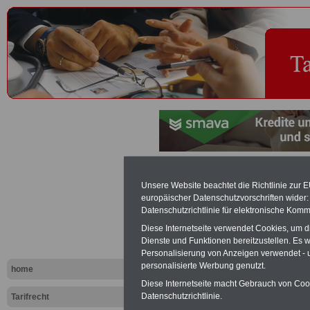
Rufbereitsc
Unsere Website beachtet die Richtlinie zur 
europäischer Datenschutzvorschriften wide
Tariflexikon
Datenschutzrichtlinie für elektronische Komm
Diese Internetseite verwendet Cookies, um 
Dienste und Funktionen bereitzustellen. Es
Exklusi
Personalisierung von Anzeigen verwendet - un
inkl. Ve
personalisierte Werbung genutzt.
home
Der INFO
Diese Internetseite macht Gebrauch von Cooki
seit 1997
Datenschutzrichtlinie.
Tarifrecht
des öffe