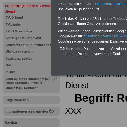
Einkomm
Lesen Sie bitte unsere
Datenschutzrichtlinie
,
Jahr 20
Tarifverträge für den öffentlichen
Nebentät
und lokalen Speicher nutzt.
Dienst
(32 GB)
TVöD Bund
Wissens
Durch das Klicken von "Zustimmung" geben Sie
Beamten
Cookies auf Ihrem Gerät zu speichern.
TV-Länder
auf dem 
Wir gewähren Dritten - einschließlich Google -
TVöD Gemeinden
Arbeitne
Berufsei
Google-Website "
Datenschutzerklärung & N
Sonstige TV Kirche AWO
öffentli
Google ihre personenbezogenen Daten verw
Tarifverträge für Auszubildende
>>>Hier
Dürfen wir Ihre Daten nutzen, um Anzeigen 
Überleitungsrecht
erheben Daten und verwenden Cookies, 
Strukturausgleich
Zurück zur Übe
BAT
Tariflexikons für
MTArb
Tarifrechtliche Rundschreiben und
Dienst
Durchführungshinweise
Urteile zum Tarifrecht
Begriff: R
Entgelttabellen
XXX
Informationen rund um den ÖD
Service