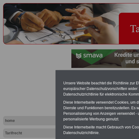
Schüler/inn
Unsere Website beachtet die Richtlinie zur 
europäischer Datenschutzvorschriften wide
Tariflexikon
Datenschutzrichtlinie für elektronische Komm
Diese Internetseite verwendet Cookies, um 
Dienste und Funktionen bereitzustellen. Es
Exklusi
Personalisierung von Anzeigen verwendet - un
inkl. Ve
personalisierte Werbung genutzt.
home
Der INFO
Diese Internetseite macht Gebrauch von Cooki
seit 1997
Datenschutzrichtlinie.
Tarifrecht
des öffe