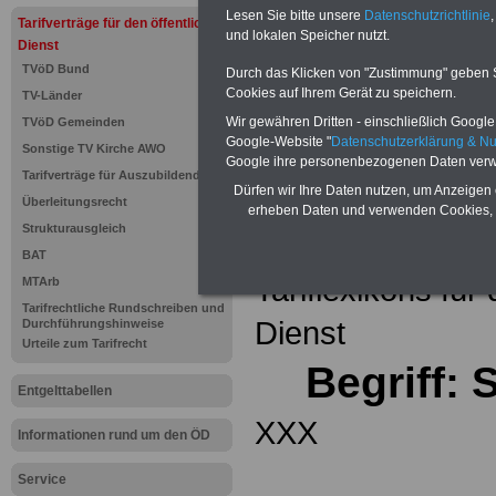
Einkomm
Lesen Sie bitte unsere
Datenschutzrichtlinie
,
Jahr 20
Tarifverträge für den öffentlichen
Nebentät
und lokalen Speicher nutzt.
Dienst
(32 GB)
TVöD Bund
Wissens
Durch das Klicken von "Zustimmung" geben Sie
Beamten
Cookies auf Ihrem Gerät zu speichern.
TV-Länder
auf dem 
Wir gewähren Dritten - einschließlich Google -
TVöD Gemeinden
Arbeitne
Berufsei
Google-Website "
Datenschutzerklärung & N
Sonstige TV Kirche AWO
öffentli
Google ihre personenbezogenen Daten verw
Tarifverträge für Auszubildende
>>>Hier
Dürfen wir Ihre Daten nutzen, um Anzeigen 
Überleitungsrecht
erheben Daten und verwenden Cookies, 
Strukturausgleich
Zurück zur Übe
BAT
Tariflexikons für
MTArb
Tarifrechtliche Rundschreiben und
Dienst
Durchführungshinweise
Urteile zum Tarifrecht
Begriff: 
Entgelttabellen
XXX
Informationen rund um den ÖD
Service