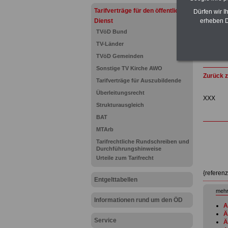
Tarifverträge für den öffentlichen
Dürfen wir I
Dienst
erheben D
TVöD Bund
TV-Länder
TVöD Gemeinden
Sonstige TV Kirche AWO
Zurück z
Tarifverträge für Auszubildende
Überleitungsrecht
XXX
Strukturausgleich
BAT
MTArb
Tarifrechtliche Rundschreiben und
Durchführungshinweise
Urteile zum Tarifrecht
{referen
Entgelttabellen
mehr
Informationen rund um den ÖD
A
Ä
Service
Ä