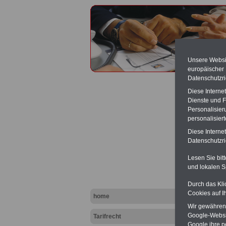
Unsere Websit
europäischer
Datenschutzri
Diese Interne
Dienste und F
Personalisier
personalisier
Erschw
Diese Interne
Datenschutzric
Lesen Sie bit
und lokalen S
Durch das Kli
Cookies auf I
home
Wir gewähren D
Google-Websi
Tarifrecht
Google ihre 