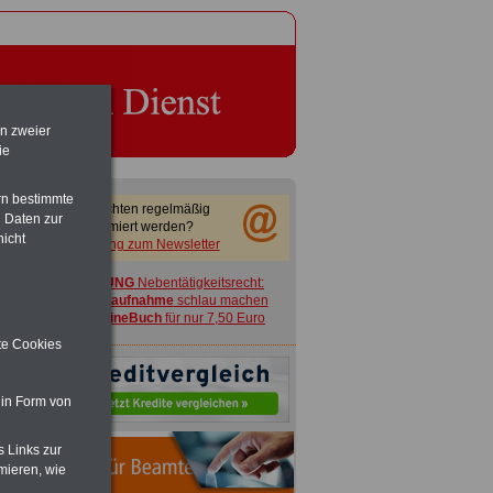
en zweier
ie
rn bestimmte
Sie möchten regelmäßig
 Daten zur
informiert werden?
nicht
Anmeldung zum Newsletter
ACHTUNG
Nebentätigkeitsrecht:
vor Jobaufnahme
schlau machen
>>>
OnlineBuch
für nur 7,50 Euro
ite Cookies
 in Form von
s Links zur
mieren, wie