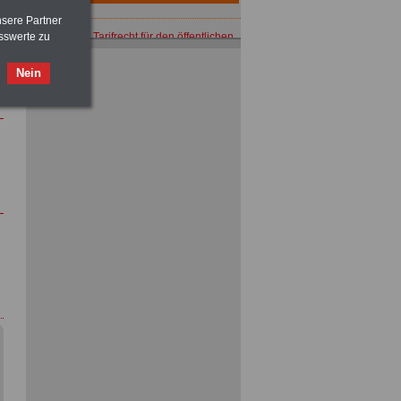
nsere Partner
ACHTUNG
Tarifrecht für den öffentlichen
sswerte zu
Dienst: TVöD und TV-L
>>>
OnlineBuch
für nur 7,50 Euro
Nein
ACHTUNG
Nebentätigkeitsrecht:
vor Jobaufnahme
schlau machen
>>>
OnlineBuch
für nur 7,50 Euro
ACHTUNG
Tarifrecht für den öffentlichen
Dienst: TVöD und TV-L
>>>
OnlineBuch
für nur 7,50 Euro