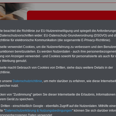
e beachtet die Richtlinie zur EU-Nutzereinwilligung und spiegelt die Anforderung
 Datenschutzvorschriften wider: EU-Datenschutz-Grundverordnung (DSGVO) und d
chtlinie für elektronische Kommunikation (die sogenannte E-Privacy-Richtlinie).
tseite verwendet Cookies, um die Nutzererfahrung zu verbessern und den Benutze
unktionen bereitzustellen. Es werden Nutzerdaten - auch ihre personenbezogenen
ung von Anzeigen verwendet - und Cookies sowohl für personalisierte als auch für 
te Werbung genutzt.
erniszuschläge - Tariflexikon
tseite macht Gebrauch von Cookies von Dritten, siehe dazu weitere Details in der
htlinie.
Exklusivangebot zum Komplettpreis von nur 22,50 Euro
te unsere
Datenschutzrichtlinie
, um mehr darüber zu erfahren, wie diese Internetse
inkl. Versand & MwSt.
peicher nutzt.
Der INFO-SERVICE Öffentliche Dienst/Beamte informiert
seit 1997 - also seit mehr als 25 Jahren - die Beschäftigten
cken von "Zustimmung" geben Sie dieser Internetseite die Erlaubnis, Informationen
des öffentlichen Dienstes zu wichtigen Themen rund um
hrem Gerät zu speichern.
Einkommen und Arbeitsbedingungen, u.a. auch
das im
Jahr 2025 neu aufgelegte eBook zum
ritten - einschließlich Google - ebenfalls Zugriff auf die Nutzerdaten. Mithilfe eine
Nebentätigkeitsrecht
. Insgesamt sind auf dem USB-Stick
te "
Datenschutzerklärung & Nutzungsbedingungen
" können Sie sich darüber infor
(32 GB)
acht Bücher aufgespielt, davon 3
Ratgeber
personenbezogenen Daten verwendet.