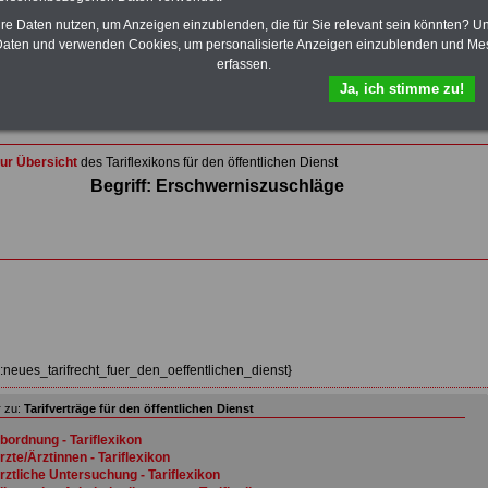
Wissenswertes für Beamtinnen und Beamte
,
Beamtenversorgungsrecht
und
Beihilferecht
. Ebenfalls
hre Daten nutzen, um Anzeigen einzublenden, die für Sie relevant sein könnten? U
auf dem Stick:
5 eBooks
: Nebentätigkeitsrecht für
aten und verwenden Cookies, um personalisierte Anzeigen einzublenden und Me
Arbeitnehmer und Beamte, Tarifrecht (TVöD, TV-L),
erfassen.
Berufseinstieg im öffentlichen Dienst, Rund ums Geld im
Ja, ich stimme zu!
öffentlichen Sektor sowie Frauen im öffentlichen Dienst
>>>Hier zum Bestellformular
ur Übersicht
des Tariflexikons für den öffentlichen Dienst
Begriff: Erschwerniszuschläge
z:neues_tarifrecht_fuer_den_oeffentlichen_dienst}
 zu:
Tarifverträge für den öffentlichen Dienst
bordnung - Tariflexikon
rzte/Ärztinnen - Tariflexikon
rztliche Untersuchung - Tariflexikon