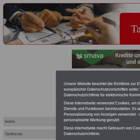
Ehegattenbe
Unsere Website beachtet die Richtlinie zur 
europäischer Datenschutzvorschriften wide
Tariflexikon
Datenschutzrichtlinie für elektronische Komm
Diese Internetseite verwendet Cookies, um 
Dienste und Funktionen bereitzustellen. Es
Exklusi
Personalisierung von Anzeigen verwendet - un
inkl. Ve
personalisierte Werbung genutzt.
home
Der INFO
Diese Internetseite macht Gebrauch von Cooki
seit 1997
Datenschutzrichtlinie.
Tarifrecht
des öffe