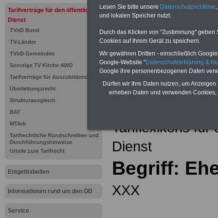
Einkomm
Lesen Sie bitte unsere
Datenschutzrichtlinie
,
Jahr 20
Tarifverträge für den öffentlichen
Nebentät
und lokalen Speicher nutzt.
Dienst
(32 GB)
TVöD Bund
Wissens
Durch das Klicken von "Zustimmung" geben Sie
Beamten
Cookies auf Ihrem Gerät zu speichern.
TV-Länder
auf dem 
Wir gewähren Dritten - einschließlich Google -
TVöD Gemeinden
Arbeitne
Berufsei
Google-Website "
Datenschutzerklärung & N
Sonstige TV Kirche AWO
öffentli
Google ihre personenbezogenen Daten verw
Tarifverträge für Auszubildende
>>>Hier
Dürfen wir Ihre Daten nutzen, um Anzeigen 
Überleitungsrecht
erheben Daten und verwenden Cookies, 
Strukturausgleich
Zurück zur Übe
BAT
Tariflexikons für
MTArb
Tarifrechtliche Rundschreiben und
Dienst
Durchführungshinweise
Urteile zum Tarifrecht
Begriff: Eh
Entgelttabellen
XXX
Informationen rund um den ÖD
Service