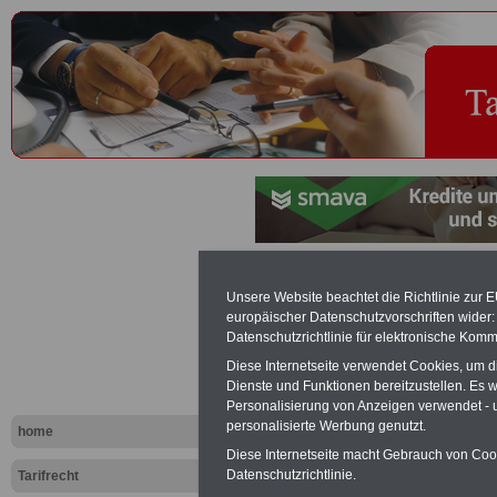
Referenzpri
Unsere Website beachtet die Richtlinie zur 
europäischer Datenschutzvorschriften wide
Tariflexikon
Datenschutzrichtlinie für elektronische Komm
Diese Internetseite verwendet Cookies, um 
Dienste und Funktionen bereitzustellen. Es
Exklusi
Personalisierung von Anzeigen verwendet - un
inkl. Ve
personalisierte Werbung genutzt.
home
Der INFO
Diese Internetseite macht Gebrauch von Cooki
seit 1997
Datenschutzrichtlinie.
Tarifrecht
des öffe