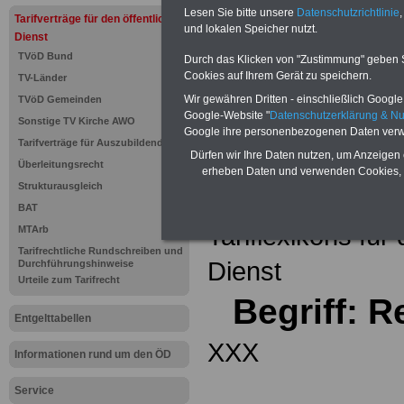
Einkomm
Lesen Sie bitte unsere
Datenschutzrichtlinie
,
Jahr 20
Tarifverträge für den öffentlichen
Nebentät
und lokalen Speicher nutzt.
Dienst
(32 GB)
TVöD Bund
Wissens
Durch das Klicken von "Zustimmung" geben Sie
Beamten
Cookies auf Ihrem Gerät zu speichern.
TV-Länder
auf dem 
Wir gewähren Dritten - einschließlich Google -
TVöD Gemeinden
Arbeitne
Berufsei
Google-Website "
Datenschutzerklärung & N
Sonstige TV Kirche AWO
öffentli
Google ihre personenbezogenen Daten verw
Tarifverträge für Auszubildende
>>>Hier
Dürfen wir Ihre Daten nutzen, um Anzeigen 
Überleitungsrecht
erheben Daten und verwenden Cookies, 
Strukturausgleich
Zurück zur Übe
BAT
Tariflexikons für
MTArb
Tarifrechtliche Rundschreiben und
Dienst
Durchführungshinweise
Urteile zum Tarifrecht
Begriff: R
Entgelttabellen
XXX
Informationen rund um den ÖD
Service