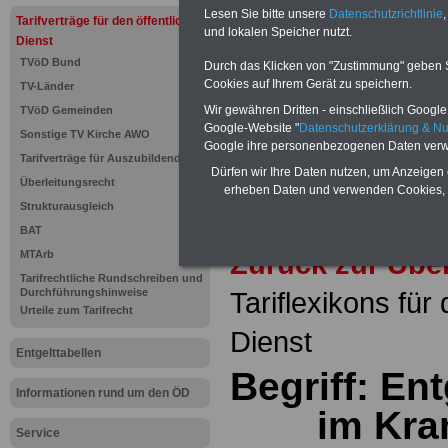
seit 1997
Lesen Sie bitte unsere
Datenschutzrichtlinie
,
Tarifverträge für den öffentlichen
des öffe
und lokalen Speicher nutzt.
Dienst
Einkomm
Jahr 20
TVöD Bund
Durch das Klicken von "Zustimmung" geben Sie
Nebentät
Cookies auf Ihrem Gerät zu speichern.
TV-Länder
(32 GB)
Wissens
Wir gewähren Dritten - einschließlich Google -
TVöD Gemeinden
Beamten
Google-Website "
Datenschutzerklärung & N
Sonstige TV Kirche AWO
auf dem 
Google ihre personenbezogenen Daten verw
Arbeitne
Tarifverträge für Auszubildende
Berufsei
Dürfen wir Ihre Daten nutzen, um Anzeigen 
Überleitungsrecht
öffentli
erheben Daten und verwenden Cookies, 
>>>Hier
Strukturausgleich
BAT
Zurück zur Übe
MTArb
Tarifrechtliche Rundschreiben und
Durchführungshinweise
Tariflexikons für
Urteile zum Tarifrecht
Dienst
Entgelttabellen
Begriff: Ent
Informationen rund um den ÖD
im Kra
Service