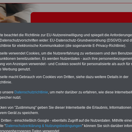
e beachtet die Richtlinie zur EU-Nutzereinwilligung und spiegelt die Anforderung
 Datenschutzvorschriften wider: EU-Datenschutz-Grundverordnung (DSGVO) und d
chtlinie für elektronische Kommunikation (die sogenannte E-Privacy-Richtlinie).
tseite verwendet Cookies, um die Nutzererfahrung zu verbessern und den Benutze
unktionen bereitzustellen. Es werden Nutzerdaten - auch ihre personenbezogenen
ung von Anzeigen verwendet - und Cookies sowohl für personalisierte als auch für 
te Werbung genutzt.
slosenversicherung - Tariflexikon
tseite macht Gebrauch von Cookies von Dritten, siehe dazu weitere Details in der
htlinie.
Exklusivangebot zum Komplettpreis von nur 22,50 Euro
te unsere
Datenschutzrichtlinie
, um mehr darüber zu erfahren, wie diese Internetse
inkl. Versand & MwSt.
peicher nutzt.
Der INFO-SERVICE Öffentliche Dienst/Beamte informiert
seit 1997 - also seit mehr als 25 Jahren - die Beschäftigten
cken von "Zustimmung" geben Sie dieser Internetseite die Erlaubnis, Informationen
des öffentlichen Dienstes zu wichtigen Themen rund um
hrem Gerät zu speichern.
Einkommen und Arbeitsbedingungen, u.a. auch
das im
Jahr 2025 neu aufgelegte eBook zum
ritten - einschließlich Google - ebenfalls Zugriff auf die Nutzerdaten. Mithilfe eine
Nebentätigkeitsrecht
. Insgesamt sind auf dem USB-Stick
te "
Datenschutzerklärung & Nutzungsbedingungen
" können Sie sich darüber infor
(32 GB)
acht Bücher aufgespielt, davon 3
Ratgeber
personenbezogenen Daten verwendet.