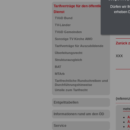
Tarifverträge für den öffentlichen
Dürfen wir I
Dienst
erheben D
TVöD Bund
TV-Länder
TVöD Gemeinden
Sonstige TV Kirche AWO
Zurück z
Tarifverträge für Auszubildende
Überleitungsrecht
XXX
Strukturausgleich
BAT
MTArb
Tarifrechtliche Rundschreiben und
Durchführungshinweise
Urteile zum Tarifrecht
{referen
Entgelttabellen
mehr
Informationen rund um den ÖD
A
Ä
Service
Ä