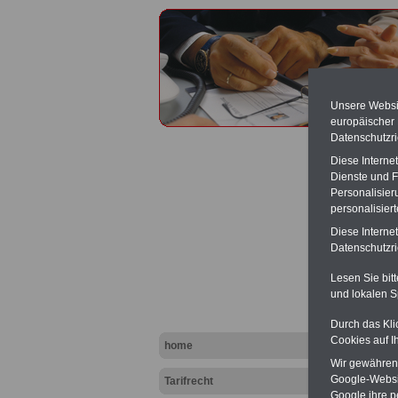
Unsere Websit
europäischer
Datenschutzri
Diese Interne
Dienste und F
Personalisier
personalisier
Arbeit
Diese Interne
Datenschutzric
Lesen Sie bit
und lokalen S
Durch das Kli
Cookies auf I
home
Wir gewähren D
Google-Websi
Tarifrecht
Google ihre 