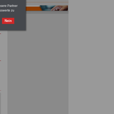
nsere Partner
sswerte zu
Nein
ACHTUNG
Tarifrecht für den öffentlichen
Dienst: TVöD und TV-L
>>>
OnlineBuch
für nur 7,50 Euro
ACHTUNG
Nebentätigkeitsrecht:
vor Jobaufnahme
schlau machen
>>>
OnlineBuch
für nur 7,50 Euro