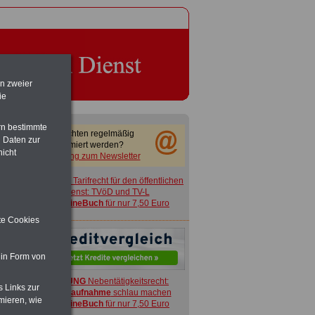
en zweier
ie
rn bestimmte
Sie möchten regelmäßig
 Daten zur
informiert werden?
nicht
Anmeldung zum Newsletter
ACHTUNG
Tarifrecht für den öffentlichen
Dienst: TVöD und TV-L
>>>
OnlineBuch
für nur 7,50 Euro
ite Cookies
 in Form von
ACHTUNG
Nebentätigkeitsrecht:
s Links zur
vor Jobaufnahme
schlau machen
mieren, wie
>>>
OnlineBuch
für nur 7,50 Euro