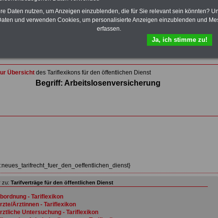
Wissenswertes für Beamtinnen und Beamte
,
Beamtenversorgungsrecht
und
Beihilferecht
. Ebenfalls
hre Daten nutzen, um Anzeigen einzublenden, die für Sie relevant sein könnten? U
auf dem Stick:
5 eBooks
: Nebentätigkeitsrecht für
aten und verwenden Cookies, um personalisierte Anzeigen einzublenden und Me
Arbeitnehmer und Beamte, Tarifrecht (TVöD, TV-L),
erfassen.
Berufseinstieg im öffentlichen Dienst, Rund ums Geld im
Ja, ich stimme zu!
öffentlichen Sektor sowie Frauen im öffentlichen Dienst
>>>Hier zum Bestellformular
ur Übersicht
des Tariflexikons für den öffentlichen Dienst
Begriff: Arbeitslosenversicherung
z:neues_tarifrecht_fuer_den_oeffentlichen_dienst}
 zu:
Tarifverträge für den öffentlichen Dienst
bordnung - Tariflexikon
rzte/Ärztinnen - Tariflexikon
rztliche Untersuchung - Tariflexikon