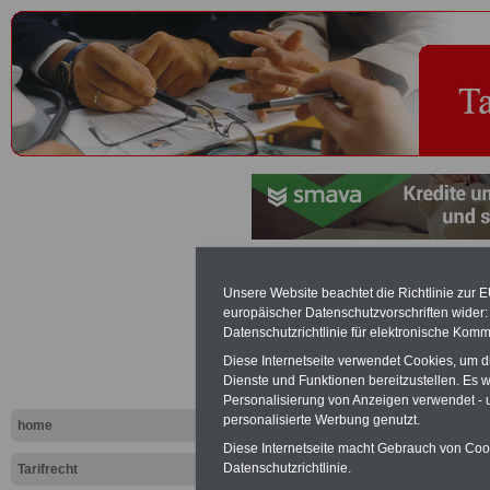
Tarifvertrag
Unsere Website beachtet die Richtlinie zur 
europäischer Datenschutzvorschriften wide
Tariflexikon
Datenschutzrichtlinie für elektronische Komm
Diese Internetseite verwendet Cookies, um 
Dienste und Funktionen bereitzustellen. Es
Exklusi
Personalisierung von Anzeigen verwendet - un
inkl. Ve
personalisierte Werbung genutzt.
home
Der INFO
Diese Internetseite macht Gebrauch von Cooki
seit 1997
Datenschutzrichtlinie.
Tarifrecht
des öffe