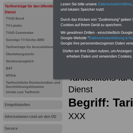
Einkomm
Lesen Sie bitte unsere
Datenschutzrichtlinie
,
Jahr 20
Tarifverträge für den öffentlichen
Nebentät
und lokalen Speicher nutzt.
Dienst
(32 GB)
TVöD Bund
Wissens
Durch das Klicken von "Zustimmung" geben Sie
Beamten
Cookies auf Ihrem Gerät zu speichern.
TV-Länder
auf dem 
Wir gewähren Dritten - einschließlich Google -
TVöD Gemeinden
Arbeitne
Berufsei
Google-Website "
Datenschutzerklärung & N
Sonstige TV Kirche AWO
öffentli
Google ihre personenbezogenen Daten verw
Tarifverträge für Auszubildende
>>>Hier
Dürfen wir Ihre Daten nutzen, um Anzeigen 
Überleitungsrecht
erheben Daten und verwenden Cookies, 
Strukturausgleich
Zurück zur Übe
BAT
Tariflexikons für
MTArb
Tarifrechtliche Rundschreiben und
Dienst
Durchführungshinweise
Urteile zum Tarifrecht
Begriff: Tar
Entgelttabellen
XXX
Informationen rund um den ÖD
Service