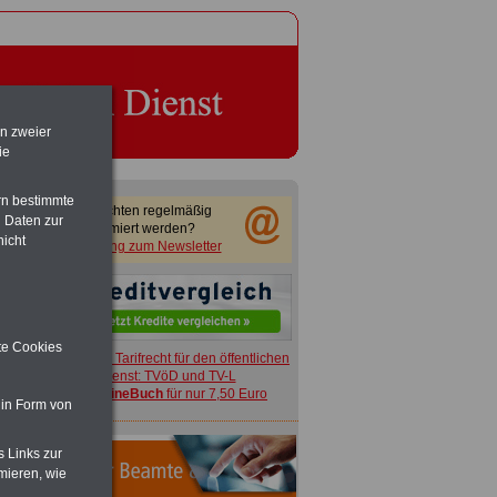
en zweier
ie
rn bestimmte
Sie möchten regelmäßig
 Daten zur
informiert werden?
nicht
Anmeldung zum Newsletter
ite Cookies
ACHTUNG
Tarifrecht für den öffentlichen
Dienst: TVöD und TV-L
>>>
OnlineBuch
für nur 7,50 Euro
 in Form von
s Links zur
mieren, wie