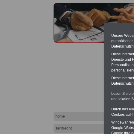
Unsere Websit
europäischer
Datenschutzri
Diese Interne
Dienste und F
Personalisier
personalisier
Tarifv
Diese Interne
Datenschutzric
Lesen Sie bit
und lokalen S
Durch das Kli
Cookies auf I
home
Wir gewähren D
Google-Websi
Tarifrecht
Google ihre 