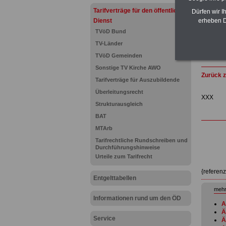
Tarifverträge für den öffentlichen
Dürfen wir I
Dienst
erheben D
TVöD Bund
TV-Länder
TVöD Gemeinden
Sonstige TV Kirche AWO
Zurück z
Tarifverträge für Auszubildende
Überleitungsrecht
XXX
Strukturausgleich
BAT
MTArb
Tarifrechtliche Rundschreiben und
Durchführungshinweise
Urteile zum Tarifrecht
{referen
Entgelttabellen
mehr
Informationen rund um den ÖD
A
Ä
Service
Ä