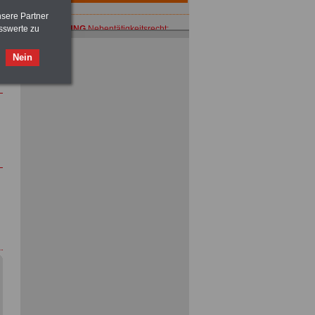
nsere Partner
ACHTUNG
Nebentätigkeitsrecht:
sswerte zu
vor Jobaufnahme
schlau machen
>>>
OnlineBuch
für nur 7,50 Euro
Nein
ACHTUNG
Tarifrecht für den öffentlichen
Dienst: TVöD und TV-L
>>>
OnlineBuch
für nur 7,50 Euro
ACHTUNG
Nebentätigkeitsrecht:
vor Jobaufnahme
schlau machen
>>>
OnlineBuch
für nur 7,50 Euro