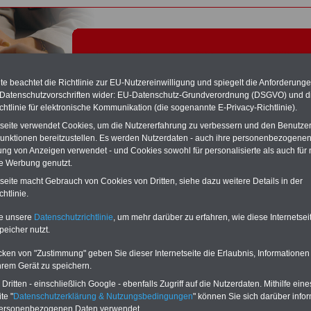
e beachtet die Richtlinie zur EU-Nutzereinwilligung und spiegelt die Anforderung
 Datenschutzvorschriften wider: EU-Datenschutz-Grundverordnung (DSGVO) und d
chtlinie für elektronische Kommunikation (die sogenannte E-Privacy-Richtlinie).
tseite verwendet Cookies, um die Nutzererfahrung zu verbessern und den Benutze
unktionen bereitzustellen. Es werden Nutzerdaten - auch ihre personenbezogenen
ung von Anzeigen verwendet - und Cookies sowohl für personalisierte als auch für 
te Werbung genutzt.
ertrag zur sozialen Absicherung (TVsA) - Tariflexikon
tseite macht Gebrauch von Cookies von Dritten, siehe dazu weitere Details in der
htlinie.
Exklusivangebot zum Komplettpreis von nur 22,50 Euro
te unsere
Datenschutzrichtlinie
, um mehr darüber zu erfahren, wie diese Internetse
inkl. Versand & MwSt.
peicher nutzt.
Der INFO-SERVICE Öffentliche Dienst/Beamte informiert
seit 1997 - also seit mehr als 25 Jahren - die Beschäftigten
cken von "Zustimmung" geben Sie dieser Internetseite die Erlaubnis, Informationen
des öffentlichen Dienstes zu wichtigen Themen rund um
hrem Gerät zu speichern.
Einkommen und Arbeitsbedingungen, u.a. auch
das im
Jahr 2025 neu aufgelegte eBook zum
ritten - einschließlich Google - ebenfalls Zugriff auf die Nutzerdaten. Mithilfe eine
Nebentätigkeitsrecht
. Insgesamt sind auf dem USB-Stick
te "
Datenschutzerklärung & Nutzungsbedingungen
" können Sie sich darüber infor
(32 GB)
acht Bücher aufgespielt, davon 3
Ratgeber
personenbezogenen Daten verwendet.