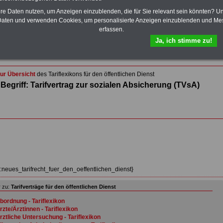
Wissenswertes für Beamtinnen und Beamte
,
Beamtenversorgungsrecht
und
Beihilferecht
. Ebenfalls
hre Daten nutzen, um Anzeigen einzublenden, die für Sie relevant sein könnten? U
auf dem Stick:
5 eBooks
: Nebentätigkeitsrecht für
aten und verwenden Cookies, um personalisierte Anzeigen einzublenden und Me
Arbeitnehmer und Beamte, Tarifrecht (TVöD, TV-L),
erfassen.
Berufseinstieg im öffentlichen Dienst, Rund ums Geld im
Ja, ich stimme zu!
öffentlichen Sektor sowie Frauen im öffentlichen Dienst
>>>Hier zum Bestellformular
ur Übersicht
des Tariflexikons für den öffentlichen Dienst
Begriff: Tarifvertrag zur sozialen Absicherung (TVsA)
z:neues_tarifrecht_fuer_den_oeffentlichen_dienst}
 zu:
Tarifverträge für den öffentlichen Dienst
bordnung - Tariflexikon
rzte/Ärztinnen - Tariflexikon
rztliche Untersuchung - Tariflexikon