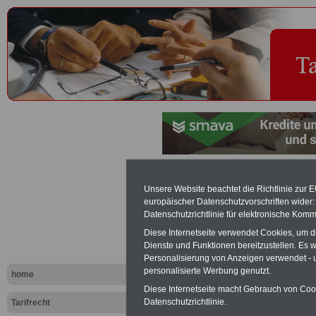
Strukturaus
Unsere Website beachtet die Richtlinie zur 
europäischer Datenschutzvorschriften wide
Tariflexikon
Datenschutzrichtlinie für elektronische Komm
Diese Internetseite verwendet Cookies, um 
Dienste und Funktionen bereitzustellen. Es
Exklusi
Personalisierung von Anzeigen verwendet - un
inkl. Ve
personalisierte Werbung genutzt.
home
Der INFO
Diese Internetseite macht Gebrauch von Cooki
seit 1997
Datenschutzrichtlinie.
Tarifrecht
des öffe