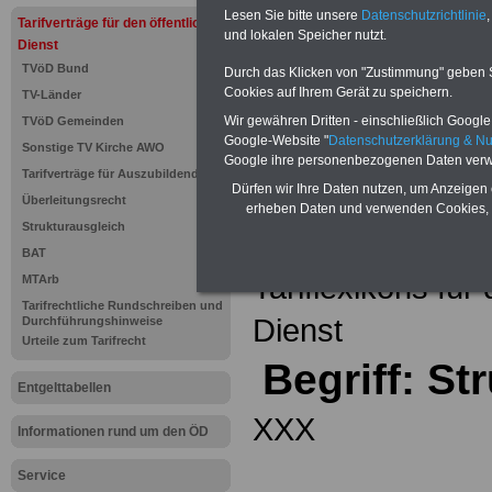
Einkomm
Lesen Sie bitte unsere
Datenschutzrichtlinie
,
Jahr 20
Tarifverträge für den öffentlichen
Nebentät
und lokalen Speicher nutzt.
Dienst
(32 GB)
TVöD Bund
Wissens
Durch das Klicken von "Zustimmung" geben Sie
Beamten
Cookies auf Ihrem Gerät zu speichern.
TV-Länder
auf dem 
Wir gewähren Dritten - einschließlich Google -
TVöD Gemeinden
Arbeitne
Berufsei
Google-Website "
Datenschutzerklärung & N
Sonstige TV Kirche AWO
öffentli
Google ihre personenbezogenen Daten verw
Tarifverträge für Auszubildende
>>>Hier
Dürfen wir Ihre Daten nutzen, um Anzeigen 
Überleitungsrecht
erheben Daten und verwenden Cookies, 
Strukturausgleich
Zurück zur Übe
BAT
Tariflexikons für
MTArb
Tarifrechtliche Rundschreiben und
Dienst
Durchführungshinweise
Urteile zum Tarifrecht
Begriff: St
Entgelttabellen
XXX
Informationen rund um den ÖD
Service