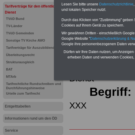
(32 GB)
Lesen Sie bitte unsere
Datenschutzrichtlinie
,
Tarifverträge für den öffentlichen
Wissens
und lokalen Speicher nutzt.
Beamten
Dienst
auf dem 
TVöD Bund
Durch das Klicken von "Zustimmung" geben Sie
Arbeitne
Cookies auf Ihrem Gerät zu speichern.
TV-Länder
Berufsei
öffentli
Wir gewähren Dritten - einschließlich Google -
TVöD Gemeinden
>>>Hier
Google-Website "
Datenschutzerklärung & N
Sonstige TV Kirche AWO
Google ihre personenbezogenen Daten verw
Tarifverträge für Auszubildende
Zurück zur Übe
Dürfen wir Ihre Daten nutzen, um Anzeigen 
Überleitungsrecht
erheben Daten und verwenden Cookies, 
Strukturausgleich
Tariflexikons für
BAT
Dienst
MTArb
Tarifrechtliche Rundschreiben und
Begriff:
Durchführungshinweise
Urteile zum Tarifrecht
XXX
Entgelttabellen
Informationen rund um den ÖD
Service