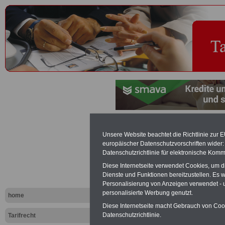
Betriebsrat 
Unsere Website beachtet die Richtlinie zur 
europäischer Datenschutzvorschriften wide
Datenschutzrichtlinie für elektronische Komm
Exklusi
Diese Internetseite verwendet Cookies, um 
inkl. Ve
Dienste und Funktionen bereitzustellen. Es
Der INFO
Personalisierung von Anzeigen verwendet - un
seit 1997
personalisierte Werbung genutzt.
home
des öffe
Einkomm
Diese Internetseite macht Gebrauch von Cooki
Jahr 20
Datenschutzrichtlinie.
Tarifrecht
Nebentät